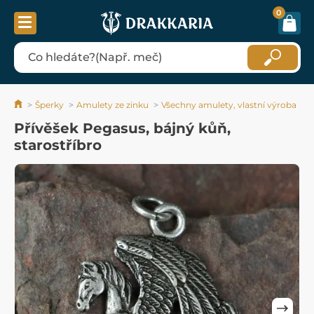
0
Šperky
Amulety ze zinku
Všechny amulety, vlastní výroba
Přívěšek Pegasus, bájný kůň,
starostříbro