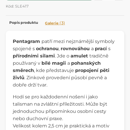
Kód: SLE417
Popis produktu
(3)
Galerie
Pentagram
patří mezi nejznámější symboly
spojené s
ochranou
,
rovnováhou
a
prací
s
přírodními silami
. Jde o
amulet
tradičně
používaný v
bílé magii
a
pohanských
směrech
, kde představuje
propojení pěti
živlů
. Zinkové provedení působí pevně a
dobře drží tvar.
Hodí se pro každodenní nošení i jako
talisman na zvláštní příležitosti. Může být
jednoduchou připomínkou osobní cesty
nebo duchovní praxe.
Velikost kolem 2,5 cm je praktická a motiv