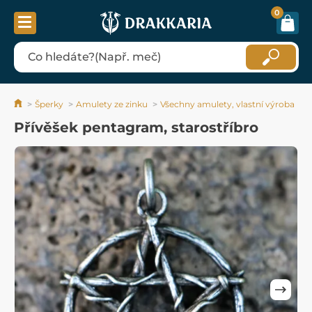
0
Šperky
Amulety ze zinku
Všechny amulety, vlastní výroba
Přívěšek pentagram, starostříbro