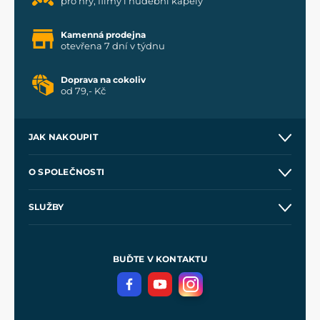
pro hry, filmy i hudební kapely
Kamenná prodejna
otevřena 7 dní v týdnu
Doprava na cokoliv
od 79,- Kč
JAK NAKOUPIT
Kontakt a prodejny
O SPOLEČNOSTI
Obchodní podmínky
O nás
SLUŽBY
Velkoobchod
Naše dílny
Nákup na splátky
Zakázková výroba
Pro média
Meče pro Kingdom Come
BUĎTE V KONTAKTU
Volná místa
Filmový merch
Blog