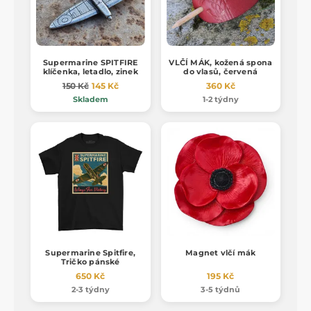
Supermarine SPITFIRE
VLČÍ MÁK, kožená spona
klíčenka, letadlo, zinek
do vlasů, červená
150 Kč
145 Kč
360 Kč
Skladem
1-2 týdny
Supermarine Spitfire,
Magnet vlčí mák
Tričko pánské
650 Kč
195 Kč
2-3 týdny
3-5 týdnů