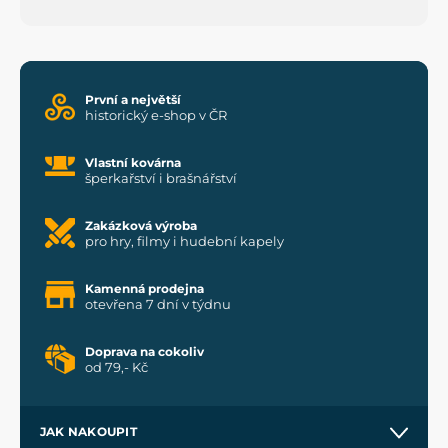
První a největší
historický e-shop v ČR
Vlastní kovárna
šperkařství i brašnářství
Zakázková výroba
pro hry, filmy i hudební kapely
Kamenná prodejna
otevřena 7 dní v týdnu
Doprava na cokoliv
od 79,- Kč
JAK NAKOUPIT