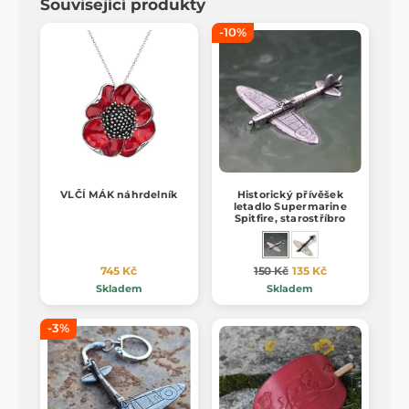
Související produkty
-10%
VLČÍ MÁK náhrdelník
Historický přívěšek
letadlo Supermarine
Spitfire, starostříbro
745 Kč
150 Kč
135 Kč
Skladem
Skladem
-3%