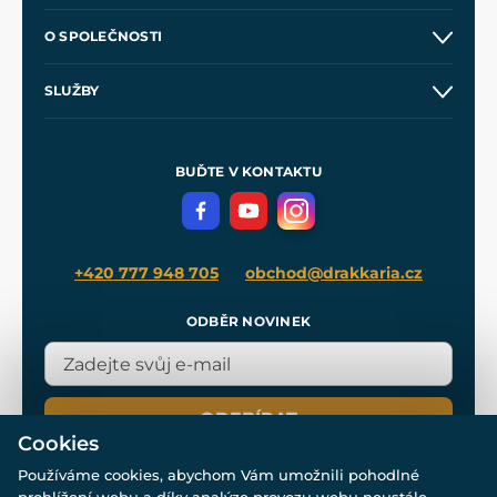
Kontakt a prodejny
O SPOLEČNOSTI
Obchodní podmínky
O nás
SLUŽBY
Velkoobchod
Naše dílny
Nákup na splátky
Zakázková výroba
Pro média
Meče pro Kingdom Come
BUĎTE V KONTAKTU
Volná místa
Filmový merch
Blog
+420 777 948 705
obchod@drakkaria.cz
ODBĚR NOVINEK
ODEBÍRAT
Cookies
Používáme cookies, abychom Vám umožnili pohodlné