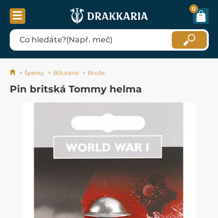
0
Šperky
Bižuterie
Brože
Pin britská Tommy helma