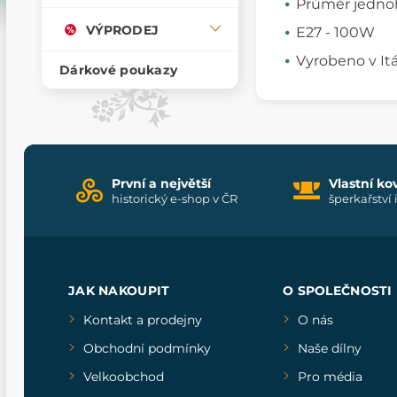
Průměr jednoh
VÝPRODEJ
E27 - 100W
Vyrobeno v Itál
Dárkové poukazy
První a největší
Vlastní ko
historický e-shop v ČR
šperkařství 
JAK NAKOUPIT
O SPOLEČNOSTI
Kontakt a prodejny
O nás
Obchodní podmínky
Naše dílny
Velkoobchod
Pro média