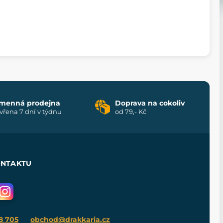
menná prodejna
Doprava na cokoliv
vřena 7 dní v týdnu
od 79,- Kč
ONTAKTU
8 705
obchod@drakkaria.cz