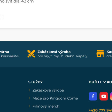
o svítidla: 43 cm
ii
várna
Zakázková výroba
Ka
i brašnářství
pro hry, filmy i hudební kapely
ote
SLUŽBY
BUĎTE V K
Zakázková výroba
Meče pro Kingdom Come
Filmový merch
+420 777 94