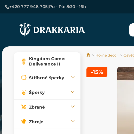
|
+420 777 948 705
Po - Pá: 8:30 - 16h
Home decor
Osvět
Kingdom Come:
Deliverance II
-15%
Stříbrné šperky
Šperky
Zbraně
Zbroje