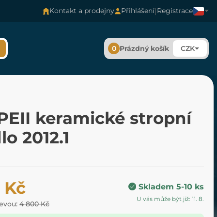
|
Kontakt a prodejny
Přihlášení
Registrace
0
Prázdný košík
CZK
EII keramické stropní
dlo 2012.1
 Kč
Skladem 5-10 ks
U vás může být již: 11. 8.
levou:
4 800 Kč