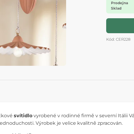
Prodejna
Sklad
Kód: CER228
čkové
svítidlo
vyrobené v rodinné firmě v severní Itálii V
jednoduchosti. Výrobek je velice kvalitně zpracován.