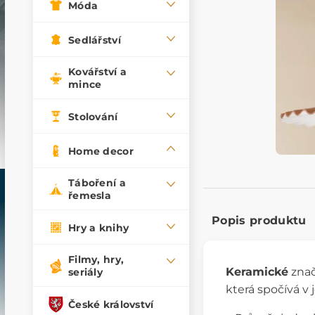
Móda
Sedlářství
Kovářství a
mince
Stolování
Home decor
Táboření a
řemesla
Popis produktu
Hry a knihy
Filmy, hry,
Keramické
zna
seriály
která spočívá v 
České království