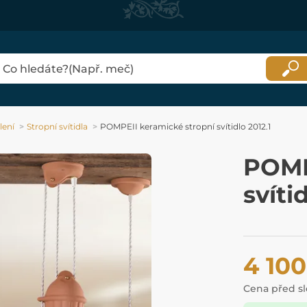
lení
Stropní svítidla
POMPEII keramické stropní svítidlo 2012.1
POMP
svíti
4 100
Cena před s