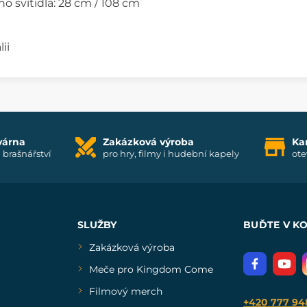
o svítidla: 28 cm / 108 cm
ii
várna
Zakázková výroba
Ka
i brašnářství
pro hry, filmy i hudební kapely
ote
SLUŽBY
BUĎTE V K
Zakázková výroba
Meče pro Kingdom Come
Filmový merch
+420 777 94