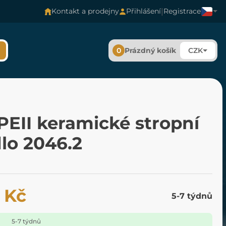
|
Kontakt a prodejny
Přihlášení
Registrace
0
Prázdný košík
CZK
EII keramické stropní
dlo 2046.2
 Kč
5-7 týdnů
5-7 týdnů