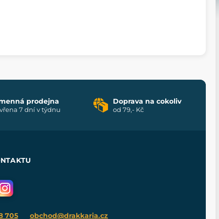
menná prodejna
Doprava na cokoliv
vřena 7 dní v týdnu
od 79,- Kč
ONTAKTU
8 705
obchod@drakkaria.cz