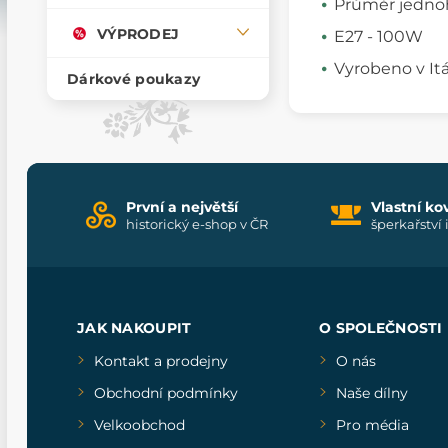
Průměr jednoh
VÝPRODEJ
E27 - 100W
Vyrobeno v Itál
Dárkové poukazy
První a největší
Vlastní ko
historický e-shop v ČR
šperkařství 
JAK NAKOUPIT
O SPOLEČNOSTI
Kontakt a prodejny
O nás
Obchodní podmínky
Naše dílny
Velkoobchod
Pro média