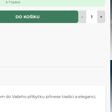
5-7 týdnů
-
+
DO KOŠÍKU
ám do Vašeho příbytku přinese tradici a eleganci,