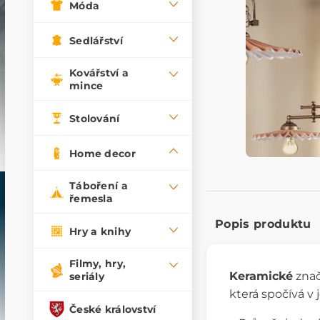
Móda
Sedlářství
Kovářství a
mince
Stolování
Home decor
Táboření a
řemesla
Popis produktu
Hry a knihy
Filmy, hry,
Keramické
zna
seriály
která spočívá v 
České království