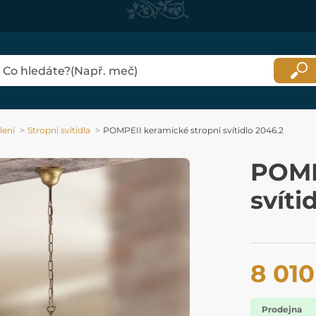
lení
Stropní svítidla
POMPEII keramické stropní svítidlo 2046.2
POMP
svíti
8 010
Prodejna