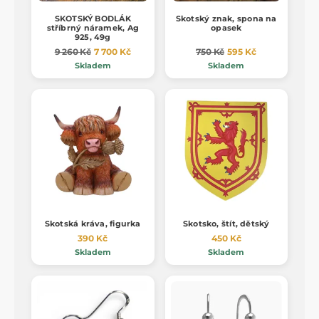
SKOTSKÝ BODLÁK
Skotský znak, spona na
stříbrný náramek, Ag
opasek
925, 49g
9 260 Kč
7 700 Kč
750 Kč
595 Kč
Skladem
Skladem
Skotská kráva, figurka
Skotsko, štít, dětský
390 Kč
450 Kč
Skladem
Skladem