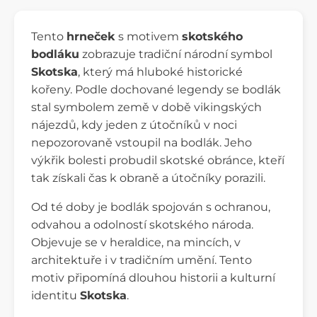
Tento
hrneček
s motivem
skotského
bodláku
zobrazuje tradiční národní symbol
Skotska
, který má hluboké historické
kořeny. Podle dochované legendy se bodlák
stal symbolem země v době vikingských
nájezdů, kdy jeden z útočníků v noci
nepozorovaně vstoupil na bodlák. Jeho
výkřik bolesti probudil skotské obránce, kteří
tak získali čas k obraně a útočníky porazili.
Od té doby je bodlák spojován s ochranou,
odvahou a odolností skotského národa.
Objevuje se v heraldice, na mincích, v
architektuře i v tradičním umění. Tento
motiv připomíná dlouhou historii a kulturní
identitu
Skotska
.