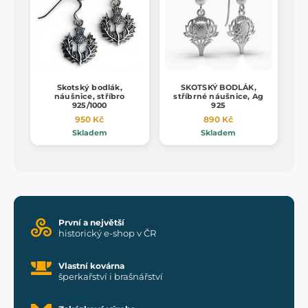
Skotský bodlák,
SKOTSKÝ BODLÁK,
náušnice, stříbro
stříbrné náušnice, Ag
925/1000
925
950 Kč
890 Kč
Skladem
Skladem
První a největší
historický e-shop v ČR
Vlastní kovárna
šperkařství i brašnářství