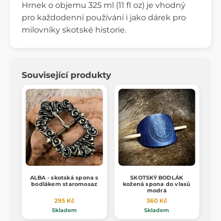
Hrnek o objemu 325 ml (11 fl oz) je vhodný
pro každodenní používání i jako dárek pro
milovníky skotské historie.
Související produkty
ALBA - skotská spona s
SKOTSKÝ BODLÁK
bodlákem staromosaz
kožená spona do vlasů
modrá
295 Kč
360 Kč
Skladem
Skladem