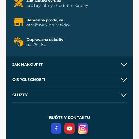
Zakázková výroba
pro hry, filmy i hudební kapely
Kamenná prodejna
otevřena 7 dní v týdnu
Doprava na cokoliv
od 79,- Kč
JAK NAKOUPIT
Kontakt a prodejny
O SPOLEČNOSTI
Obchodní podmínky
O nás
SLUŽBY
Velkoobchod
Naše dílny
Nákup na splátky
Zakázková výroba
Pro média
Meče pro Kingdom Come
BUĎTE V KONTAKTU
Volná místa
Filmový merch
Blog