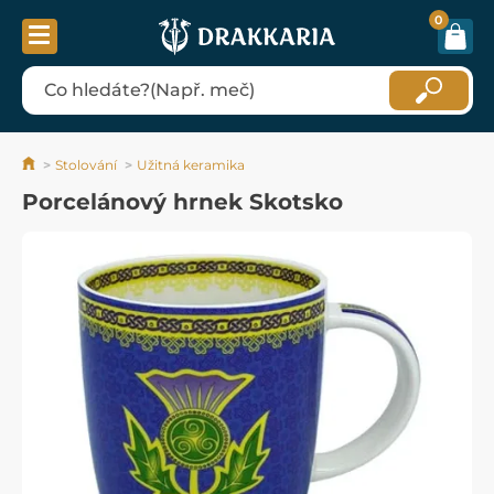
0
Stolování
Užitná keramika
Porcelánový hrnek Skotsko