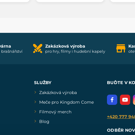
várna
Zakázková výroba
Ka
i brašnářství
pro hry, filmy i hudební kapely
ote
SLUŽBY
BUĎTE V K
Zakázková výroba
Meče pro Kingdom Come
Filmový merch
+420 777 94
Blog
ODBĚR NOV