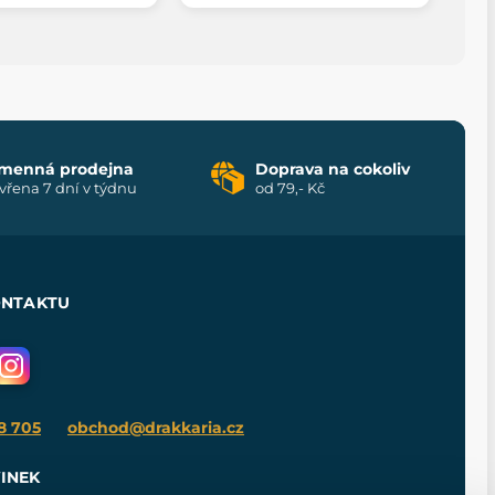
menná prodejna
Doprava na cokoliv
vřena 7 dní v týdnu
od 79,- Kč
ONTAKTU
8 705
obchod@drakkaria.cz
INEK