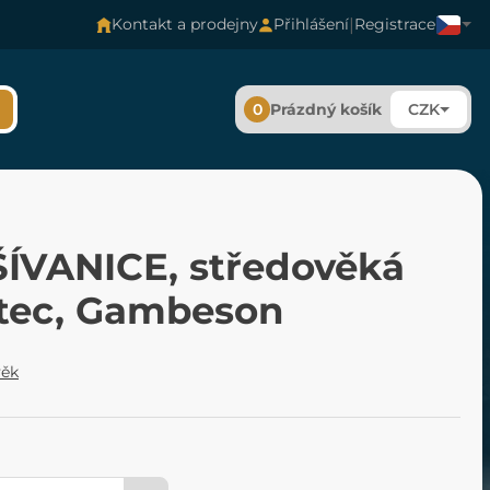
|
Kontakt a prodejny
Přihlášení
Registrace
0
Prázdný košík
CZK
ÍVANICE, středověká
tec, Gambeson
věk