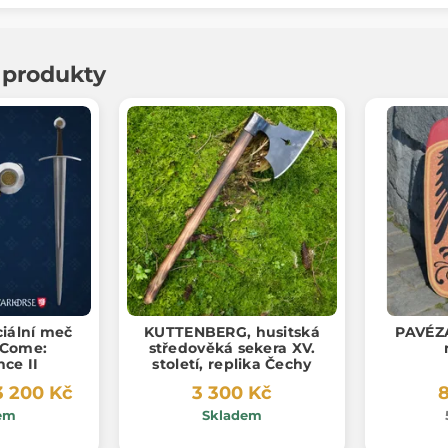
í produkty
ciální meč
KUTTENBERG, husitská
PAVÉZ
 Come:
středověká sekera XV.
nce II
století, replika Čechy
3 200 Kč
3 300 Kč
8
em
Skladem