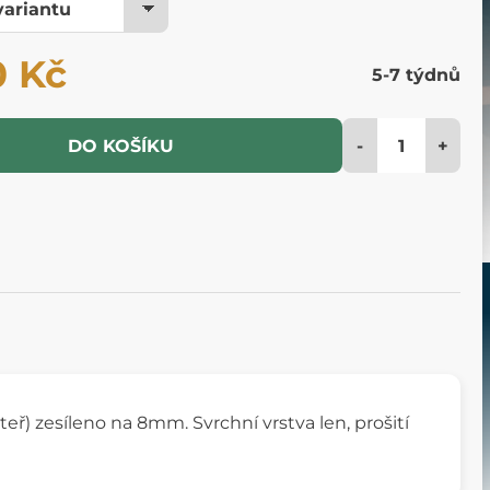
0 Kč
5-7 týdnů
-
+
DO KOŠÍKU
eř) zesíleno na 8mm. Svrchní vrstva len, prošití