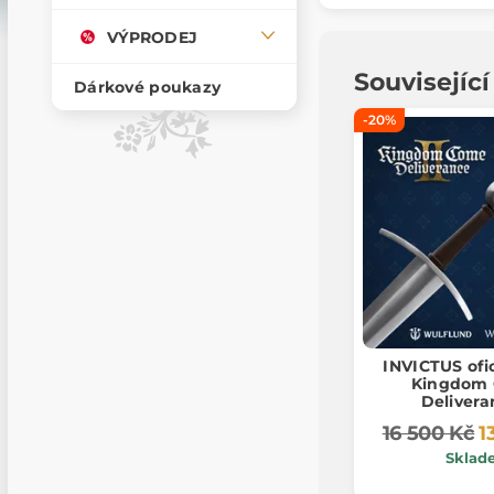
VÝPRODEJ
Souvisejíc
Dárkové poukazy
-20%
INVICTUS ofi
Kingdom
Delivera
16 500 Kč
1
Sklad