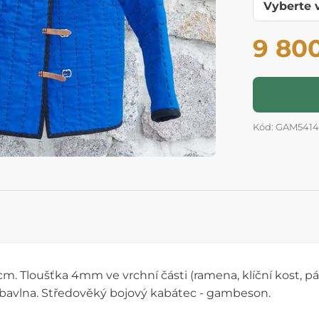
9 80
Kód: GAM5414
m. Tloušťka 4mm ve vrchní části (ramena, klíční kost, pát
bavlna. Středověký bojový kabátec - gambeson.