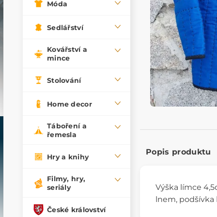
Móda
Sedlářství
Kovářství a
mince
Stolování
Home decor
Táboření a
řemesla
Popis produktu
Hry a knihy
Filmy, hry,
Výška límce 4,5c
seriály
lnem, podšívka 
České království