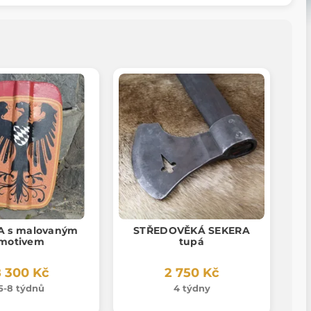
A s malovaným
STŘEDOVĚKÁ SEKERA
motivem
tupá
 300 Kč
2 750 Kč
5-8 týdnů
4 týdny