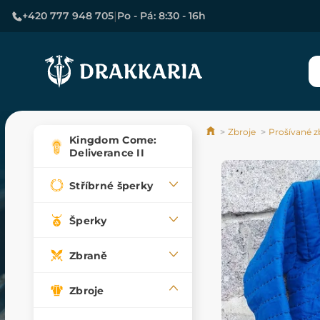
|
+420 777 948 705
Po - Pá: 8:30 - 16h
Zbroje
Prošívané z
Kingdom Come:
Deliverance II
Stříbrné šperky
Šperky
Zbraně
Zbroje