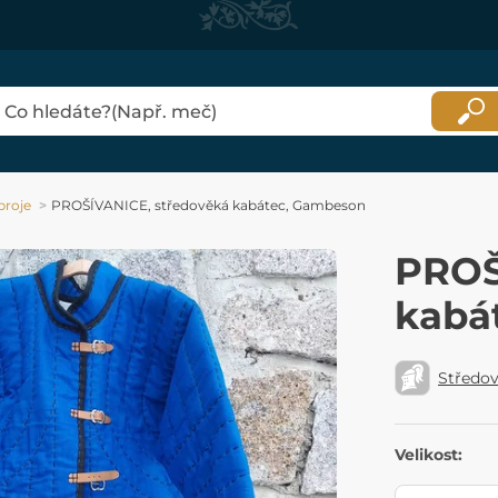
broje
PROŠÍVANICE, středověká kabátec, Gambeson
PROŠ
kabá
Středo
Velikost: