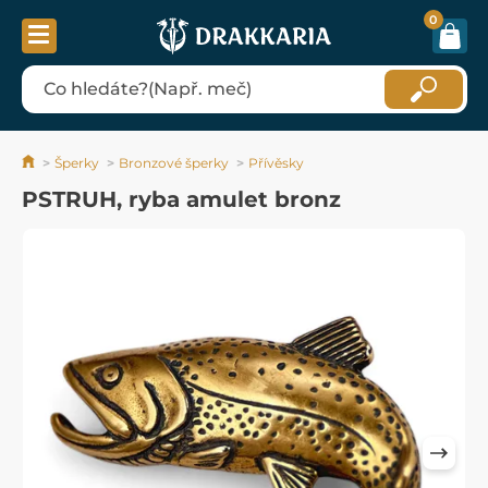
0
Šperky
Bronzové šperky
Přívěsky
PSTRUH, ryba amulet bronz