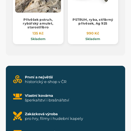
Přívěšek pstruh,
PSTRUH, ryba, stříbrný
rybářský amulet,
přívěsek, Ag 925
starostříbro
135 Kč
990 Kč
Skladem
Skladem
První a největší
historický e-shop v ČR
Vlastní kovárna
šperkařství i brašnářství
Zakázková výroba
pro hry, filmy i hudební kapely