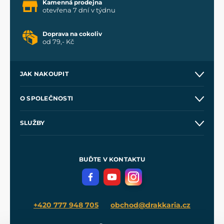
Kamenná prodejna
otevřena 7 dní v týdnu
Doprava na cokoliv
od 79,- Kč
JAK NAKOUPIT
Kontakt a prodejny
O SPOLEČNOSTI
Obchodní podmínky
O nás
SLUŽBY
Velkoobchod
Naše dílny
Nákup na splátky
Zakázková výroba
Pro média
Meče pro Kingdom Come
BUĎTE V KONTAKTU
Volná místa
Filmový merch
Blog
+420 777 948 705
obchod@drakkaria.cz