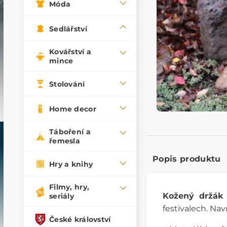
Móda
Sedlářství
Kovářství a
mince
Stolování
Home decor
Táboření a
řemesla
Popis produktu
Hry a knihy
Filmy, hry,
Kožený držák
seriály
festivalech. Nav
České království