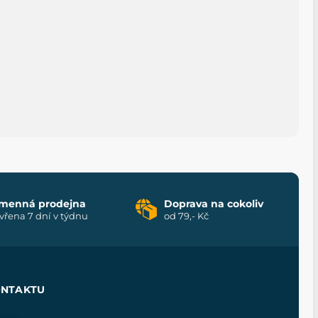
menná prodejna
Doprava na cokoliv
vřena 7 dní v týdnu
od 79,- Kč
ONTAKTU