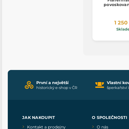
povoskovan
1 250
Sklad
První a největší
Vlastní ko
historický e-shop v ČR
šperkařství 
JAK NAKOUPIT
O SPOLEČNOSTI
Kontakt a prodejny
O nás