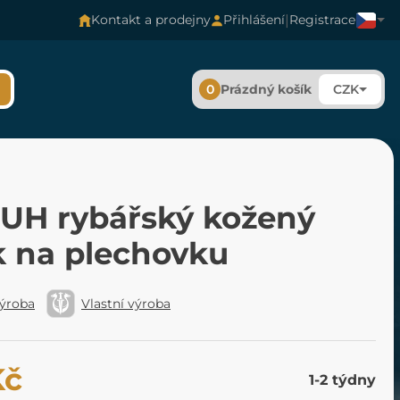
|
Kontakt a prodejny
Přihlášení
Registrace
0
Prázdný košík
CZK
UH rybářský kožený
k na plechovku
výroba
Vlastní výroba
Kč
1-2 týdny