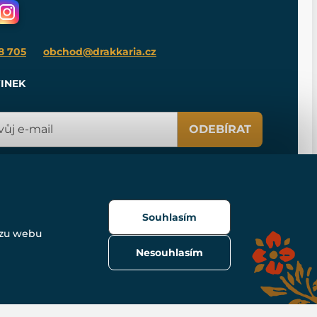
8 705
obchod@drakkaria.cz
INEK
ODEBÍRAT
Souhlasím
ozu webu
Nesouhlasím