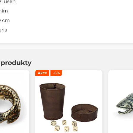
zí useň
ním
30 cm
ria
í produkty
Akce
-6%