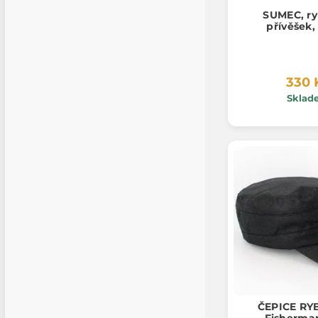
SUMEC, ry
přívěšek,
330 
Sklad
ČEPICE R
Fisherma