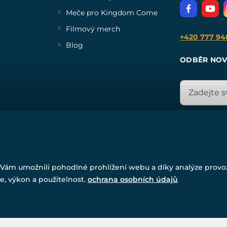
Meče pro Kingdom Come
Filmový merch
+420 777 94
Blog
ODBĚR NOV
© Všechna práva vyhrazena. www.drakkaria.cz 2007-2026.
Vám umožnili pohodlné prohlížení webu a díky analýze prov
Powered by
Simplia.cz
, protected by reCAPTCHA.
e, výkon a použitelnost.
ochrana osobních údajů