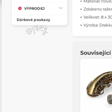
Materiál: hově
VÝPRODEJ
Zdobeno raže
Velikost: 8 x 
Dárkové poukazy
Výroba: Drakka
Souvisejíc