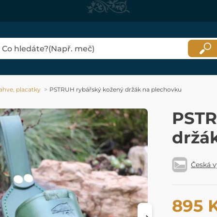
ahve, placatky
PSTRUH rybářský kožený držák na plechovku
PSTR
držá
Česká 
895 