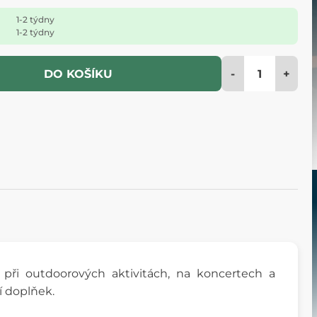
1-2 týdny
1-2 týdny
-
+
DO KOŠÍKU
při outdoorových aktivitách, na koncertech a
í doplňek.