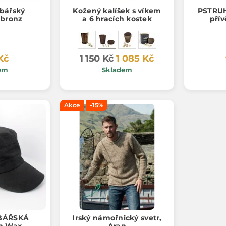
bářský
Kožený kalíšek s víkem
PSTRUH,
 bronz
a 6 hracích kostek
přív
Kč
1 150 Kč
1 085 Kč
em
Skladem
Akce
-15%
YBÁŘSKÁ
Irský námořnický svetr,
n Wax,
Aran