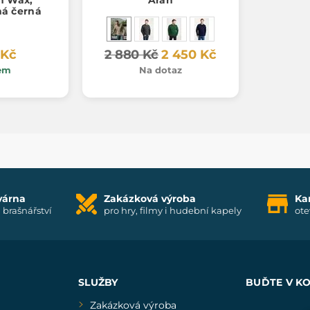
á černá
 Kč
2 880 Kč
2 450 Kč
em
Na dotaz
várna
Zakázková výroba
Ka
i brašnářství
pro hry, filmy i hudební kapely
ote
SLUŽBY
BUĎTE V K
Zakázková výroba