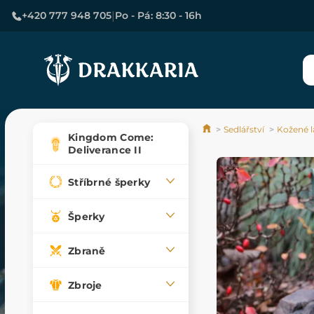
|
+420 777 948 705
Po - Pá: 8:30 - 16h
Sedlářství
Kožené l
Kingdom Come:
Deliverance II
Stříbrné šperky
Šperky
Zbraně
Zbroje