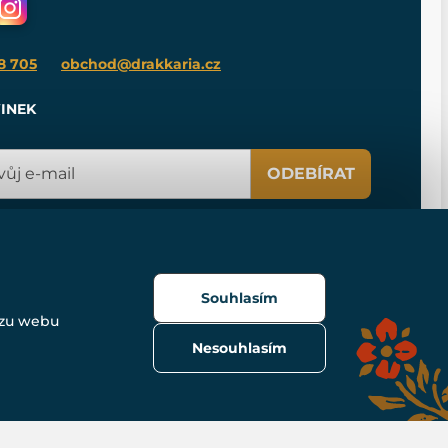
8 705
obchod@drakkaria.cz
INEK
ODEBÍRAT
Souhlasím
ozu webu
Nesouhlasím