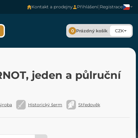
|
Kontakt a prodejny
Přihlášení
Registrace
0
Prázdný košík
CZK
NOT, jeden a půlruční
výroba
Historický šerm
Středověk