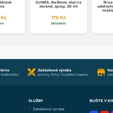
látové
GUNEX, Ballistol, olej na
Brusn
ice
zbraně, spray, 50 ml
odstraňo
mečů 
 Kč
170 Kč
em
Skladem
várna
Zakázková výroba
Ka
i brašnářství
pro hry, filmy i hudební kapely
ote
SLUŽBY
BUĎTE V K
Zakázková výroba