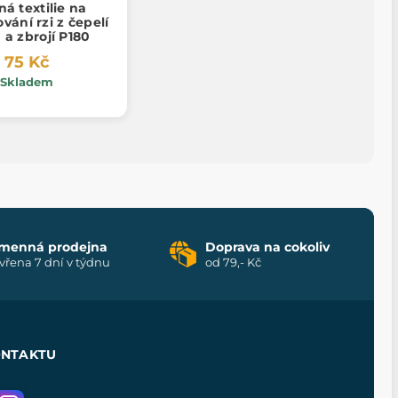
á textilie na
vání rzi z čepelí
a zbrojí P180
75 Kč
Skladem
menná prodejna
Doprava na cokoliv
vřena 7 dní v týdnu
od 79,- Kč
ONTAKTU