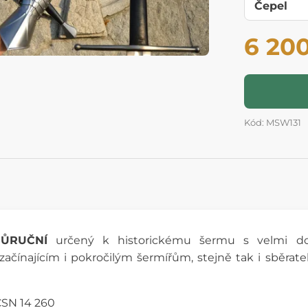
6 20
Kód: MSW131
ŮRUČNÍ
určený k historickému šermu s velmi dob
čínajícím i pokročilým šermířům, stejně tak i sběrat
ČSN 14 260