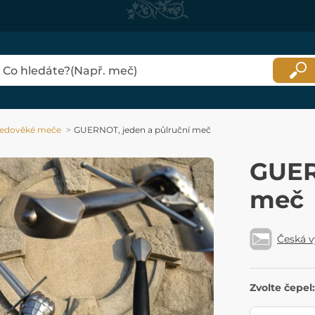
ředověké meče
GUERNOT, jeden a půlruční meč
GUER
meč
Česká 
Zvolte čepel: