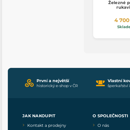
Železné p
rukav
4 700
Sklad
První a největší
Vlastní ko
historický e-shop v ČR
šperkařství 
JAK NAKOUPIT
O SPOLEČNOSTI
Kontakt a prodejny
O nás