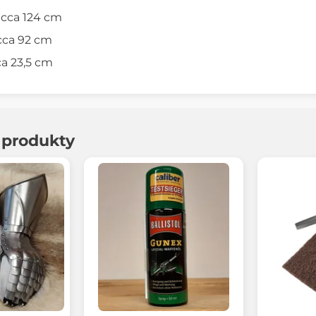
 cca 124 cm
cca 92 cm
ca 23,5 cm
í produkty