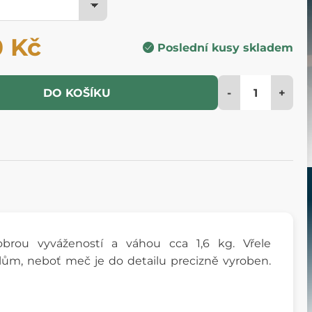
0 Kč
Poslední kusy skladem
-
+
DO KOŠÍKU
rou vyvážeností a váhou cca 1,6 kg. Vřele
elům, neboť meč je do detailu precizně vyroben.