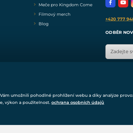
Meče pro Kingdom Come
Filmový merch
+420 777 94
Blog
ODBĚR NOV
© Všechna práva vyhrazena. www.drakkaria.cz 2007-2026.
Vám umožnili pohodlné prohlížení webu a díky analýze prov
Powered by
Simplia.cz
, protected by reCAPTCHA.
e, výkon a použitelnost.
ochrana osobních údajů