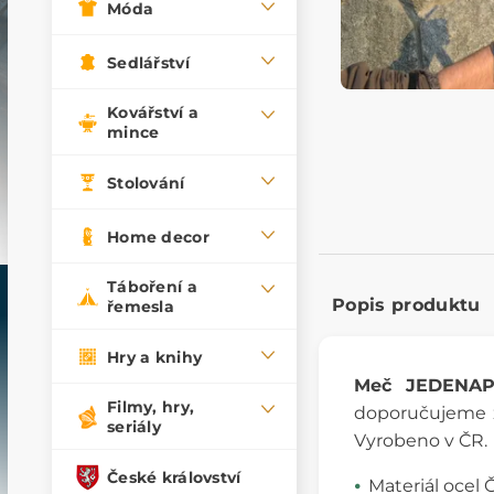
Móda
Sedlářství
Kovářství a
mince
Stolování
Home decor
Táboření a
Popis produktu
řemesla
Hry a knihy
Meč JEDENAP
Filmy, hry,
doporučujeme za
seriály
Vyrobeno v ČR.
České království
Materiál ocel 