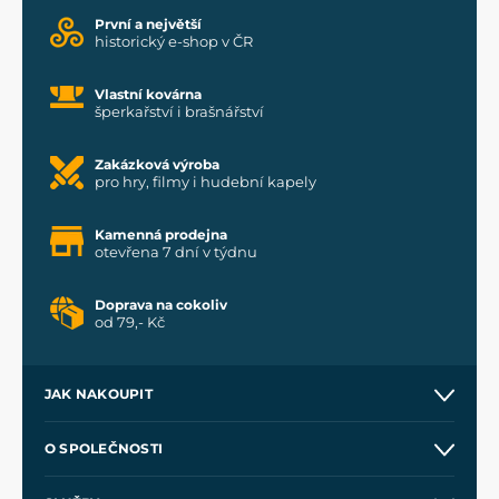
První a největší
historický e-shop v ČR
Vlastní kovárna
šperkařství i brašnářství
Zakázková výroba
pro hry, filmy i hudební kapely
Kamenná prodejna
otevřena 7 dní v týdnu
Doprava na cokoliv
od 79,- Kč
JAK NAKOUPIT
Kontakt a prodejny
O SPOLEČNOSTI
Obchodní podmínky
O nás