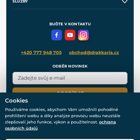
SLUŽBY
Velkoobchod
Naše dílny
Nákup na splátky
Zakázková výroba
Pro média
Meče pro Kingdom Come
BUĎTE V KONTAKTU
Volná místa
Filmový merch
Blog
+420 777 948 705
obchod@drakkaria.cz
ODBĚR NOVINEK
ODEBÍRAT
Cookies
Používáme cookies, abychom Vám umožnili pohodlné
prohlížení webu a díky analýze provozu webu neustále
zlepšovali jeho funkce, výkon a použitelnost.
ochrana
osobních údajů
© Všechna práva vyhrazena. www.drakkaria.cz 2007-2026.
Powered by
Simplia.cz
, protected by reCAPTCHA.