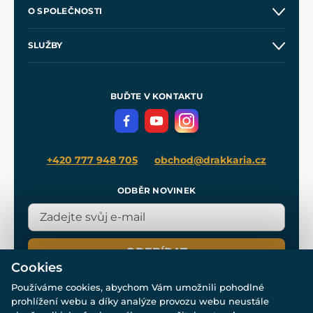
Kontakt a prodejny
O SPOLEČNOSTI
Obchodní podmínky
O nás
SLUŽBY
Velkoobchod
Naše dílny
Nákup na splátky
Zakázková výroba
Pro média
Meče pro Kingdom Come
BUĎTE V KONTAKTU
Volná místa
Filmový merch
Blog
+420 777 948 705
obchod@drakkaria.cz
ODBĚR NOVINEK
ODEBÍRAT
Cookies
Používáme cookies, abychom Vám umožnili pohodlné
prohlížení webu a díky analýze provozu webu neustále