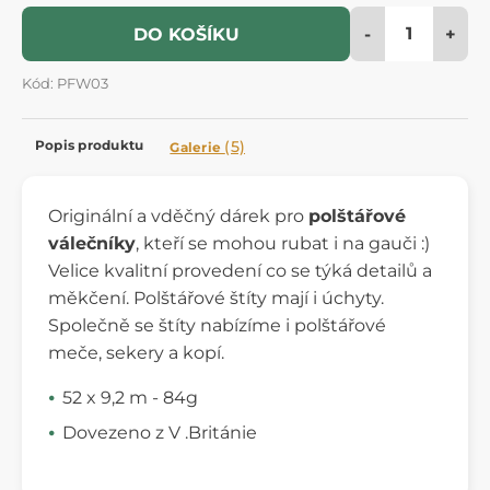
-
+
DO KOŠÍKU
Kód: PFW03
Popis produktu
(5)
Galerie
Originální a vděčný dárek pro
polštářové
válečníky
, kteří se mohou rubat i na gauči :)
Velice kvalitní provedení co se týká detailů a
měkčení. Polštářové štíty mají i úchyty.
Společně se štíty nabízíme i polštářové
meče, sekery a kopí.
52 x 9,2 m - 84g
Dovezeno z V .Británie