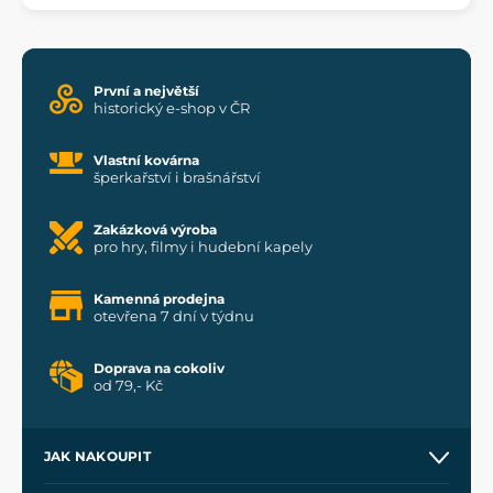
První a největší
historický e-shop v ČR
Vlastní kovárna
šperkařství i brašnářství
Zakázková výroba
pro hry, filmy i hudební kapely
Kamenná prodejna
otevřena 7 dní v týdnu
Doprava na cokoliv
od 79,- Kč
JAK NAKOUPIT