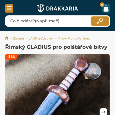
0
Zbraně
LARP a Cosplay
Pillow Fight Warriors
Římský GLADIUS pro polštářové bitvy
-38%