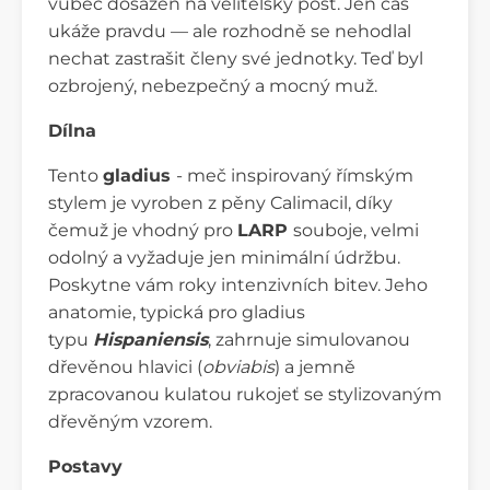
vůbec dosazen na velitelský post. Jen čas
ukáže pravdu — ale rozhodně se nehodlal
nechat zastrašit členy své jednotky. Teď byl
ozbrojený, nebezpečný a mocný muž.
Dílna
Tento
gladius
- meč inspirovaný římským
stylem je vyroben z pěny Calimacil, díky
čemuž je vhodný pro
LARP
souboje, velmi
odolný a vyžaduje jen minimální údržbu.
Poskytne vám roky intenzivních bitev. Jeho
anatomie, typická pro gladius
typu
Hispaniensis
, zahrnuje simulovanou
dřevěnou hlavici (
obviabis
) a jemně
zpracovanou kulatou rukojeť se stylizovaným
dřevěným vzorem.
Postavy