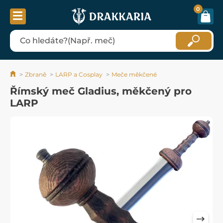
0
Zbraně
LARP a Cosplay
Meče měkčené
Římský meč Gladius, měkčený pro
LARP