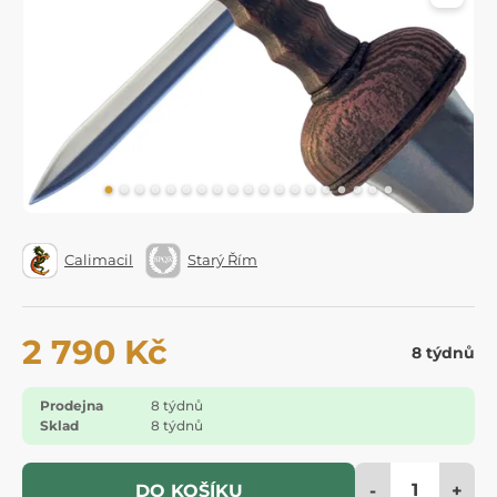
Calimacil
Starý Řím
2 790 Kč
8 týdnů
Prodejna
8 týdnů
Sklad
8 týdnů
-
+
DO KOŠÍKU