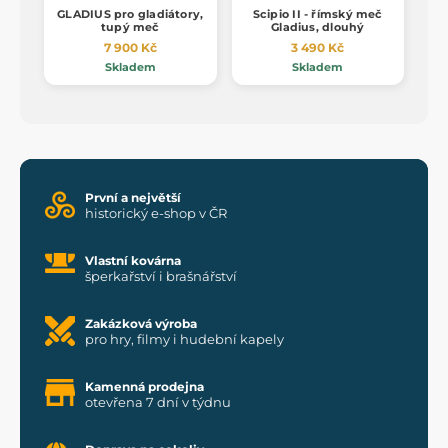
GLADIUS pro gladiátory,
Scipio II - římský meč
tupý meč
Gladius, dlouhý
7 900 Kč
3 490 Kč
Skladem
Skladem
První a největší
historický e-shop v ČR
Vlastní kovárna
šperkařství i brašnářství
Zakázková výroba
pro hry, filmy i hudební kapely
Kamenná prodejna
otevřena 7 dní v týdnu