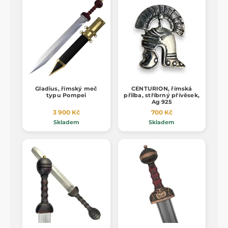
Gladius, římský meč
CENTURION, římská
typu Pompei
přilba, stříbrný přívěsek,
Ag 925
3 900 Kč
700 Kč
Skladem
Skladem