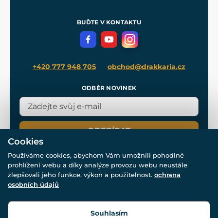
Nákup na splátky
Zakázková výroba
Pro média
Meče pro Kingdom Come
BUĎTE V KONTAKTU
Volná místa
Filmový merch
Blog
+420 777 948 705
obchod@drakkaria.cz
ODBĚR NOVINEK
ODEBÍRAT
Cookies
Používáme cookies, abychom Vám umožnili pohodlné
prohlížení webu a díky analýze provozu webu neustále
zlepšovali jeho funkce, výkon a použitelnost.
ochrana
osobních údajů
© Všechna práva vyhrazena. www.drakkaria.cz 2007-2026.
Powered by
Simplia.cz
, protected by reCAPTCHA.
Souhlasím