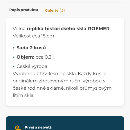
Popis produktu
(3)
Galerie
Volná
replika historického skla ROEMER
.
Velikost cca 15 cm.
Sada 2 kusů
Objem:
cca 0,3 l
Česká výroba
Vyrobeno z tzv. lesního skla. Každý kus je
originálem zhotoveným ruční výrobou v
české rodinné sklárně, nikoli průmyslovým
litím skla.
První a největší