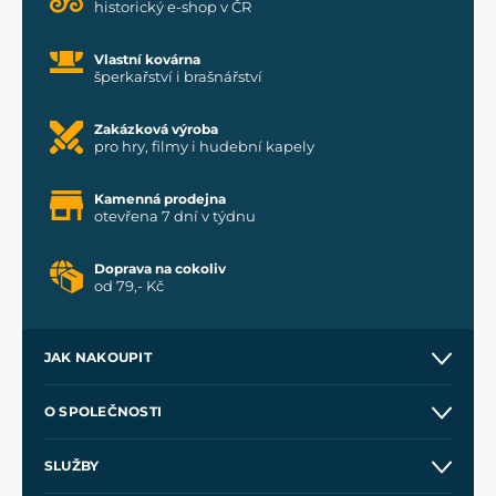
historický e-shop v ČR
Vlastní kovárna
šperkařství i brašnářství
Zakázková výroba
pro hry, filmy i hudební kapely
Kamenná prodejna
otevřena 7 dní v týdnu
Doprava na cokoliv
od 79,- Kč
JAK NAKOUPIT
Kontakt a prodejny
O SPOLEČNOSTI
Obchodní podmínky
O nás
SLUŽBY
Velkoobchod
Naše dílny