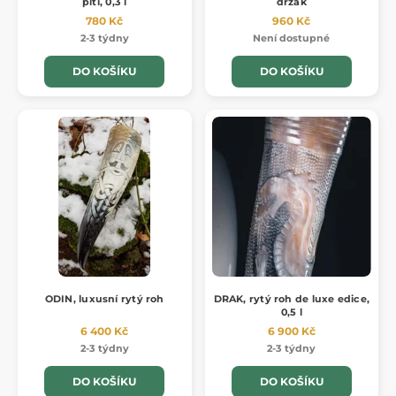
pití, 0,3 l
držák
780 Kč
960 Kč
2-3 týdny
Není dostupné
DO KOŠÍKU
DO KOŠÍKU
ODIN, luxusní rytý roh
DRAK, rytý roh de luxe edice,
0,5 l
6 400 Kč
6 900 Kč
2-3 týdny
2-3 týdny
DO KOŠÍKU
DO KOŠÍKU