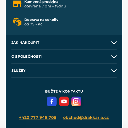
Kamenná prodejna
otevřena 7 dní v týdnu
Doprava na cokoliv
od 79,- Kč
JAK NAKOUPIT
Kontakt a prodejny
O SPOLEČNOSTI
Obchodní podmínky
O nás
SLUŽBY
Velkoobchod
Naše dílny
Nákup na splátky
Zakázková výroba
Pro média
Meče pro Kingdom Come
BUĎTE V KONTAKTU
Volná místa
Filmový merch
Blog
+420 777 948 705
obchod@drakkaria.cz