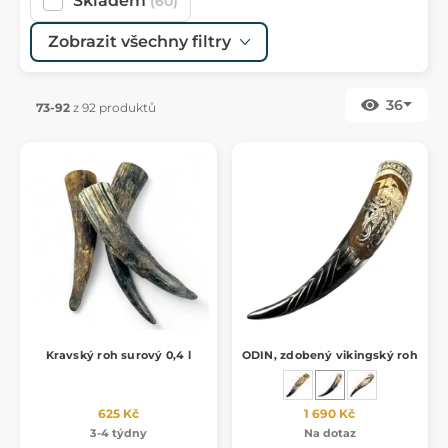
Skladem
(60)
Zobrazit všechny filtry
36
73-92
z 92 produktů
Kravský roh surový 0,4 l
ODIN, zdobený vikingský roh
625 Kč
1 690 Kč
3-4 týdny
Na dotaz