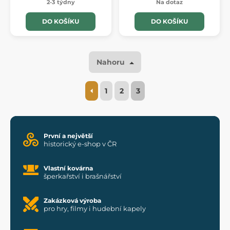
2-3 týdny
Na dotaz
DO KOŠÍKU
DO KOŠÍKU
Nahoru
1
2
3
První a největší
historický e-shop v ČR
Vlastní kovárna
šperkařství i brašnářství
Zakázková výroba
pro hry, filmy i hudební kapely