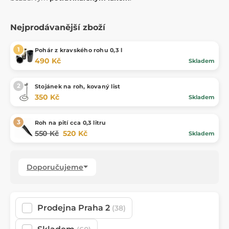
Nejprodávanější zboží
Pohár z kravského rohu 0,3 l
490 Kč
Skladem
Stojánek na roh, kovaný list
350 Kč
Skladem
Roh na pití cca 0,3 litru
550 Kč
520 Kč
Skladem
Doporučujeme
Prodejna Praha 2
(38)