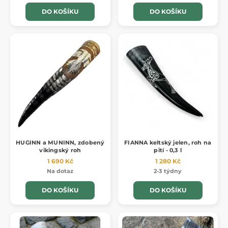
DO KOŠÍKU
DO KOŠÍKU
HUGINN a MUNINN, zdobený
FIANNA keltský jelen, roh na
vikingský roh
pití - 0,3 l
1 690 Kč
1 280 Kč
Na dotaz
2-3 týdny
DO KOŠÍKU
DO KOŠÍKU