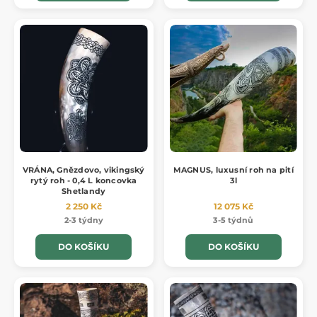
VRÁNA, Gnězdovo, vikingský
MAGNUS, luxusní roh na pití
rytý roh - 0,4 L koncovka
3l
Shetlandy
2 250 Kč
12 075 Kč
2-3 týdny
3-5 týdnů
DO KOŠÍKU
DO KOŠÍKU