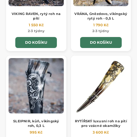
VIKING RAVEN, rytý roh na
VRÁNA, Gnězdovo, vikingský
pití
rytý roh - 0,5 L
1 550 Kč
1 790 Kč
2-3 týdny
2-3 týdny
DO KOŠÍKU
DO KOŠÍKU
SLEIPNIR, kůň, vikingský
RYTÍŘSKÝ luxusní roh na pití
roh, 0,3 L
pro vzácné okamžiky
995 Kč
3 600 Kč