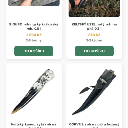
SIGURD, vikingský královský
KELTSKÝ UZEL, rytý roh na
roh, 0.5 l
pití, 0,3 l
2 600 Kč
830 Kč
2-3 týdny
2-3 týdny
DO KOŠÍKU
DO KOŠÍKU
Keltský kanec, rytý roh na
CORVUS, roh na pití a kožený