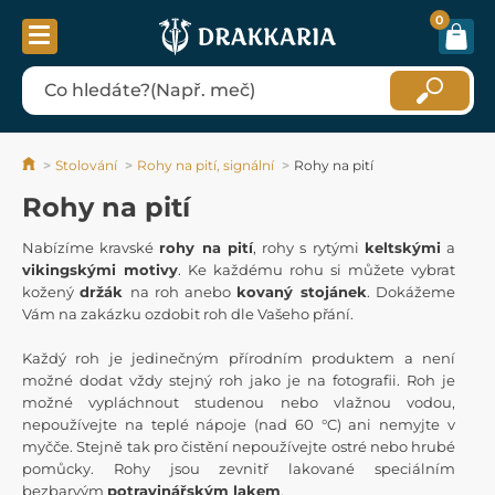
0
Stolování
Rohy na pití, signální
Rohy na pití
Rohy na pití
Nabízíme kravské
rohy na pití
, rohy s rytými
keltskými
a
vikingskými motivy
. Ke každému rohu si můžete vybrat
kožený
držák
na roh anebo
kovaný stojánek
. Dokážeme
Vám na zakázku ozdobit roh dle Vašeho přání.
Každý roh je jedinečným přírodním produktem a není
možné dodat vždy stejný roh jako je na fotografii. Roh je
možné vypláchnout studenou nebo vlažnou vodou,
nepoužívejte na teplé nápoje (nad 60 °C) ani nemyjte v
myčče. Stejně tak pro čistění nepoužívejte ostré nebo hrubé
pomůcky. Rohy jsou zevnitř lakované speciálním
bezbarvým
potravinářským lakem
.