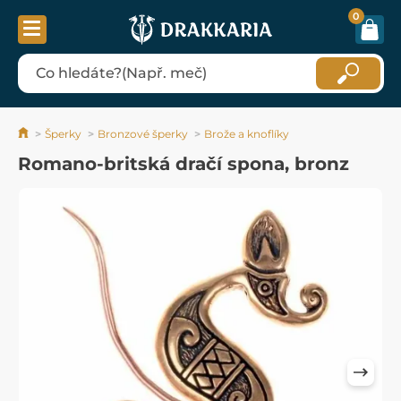
0
Šperky
Bronzové šperky
Brože a knoflíky
Romano-britská dračí spona, bronz