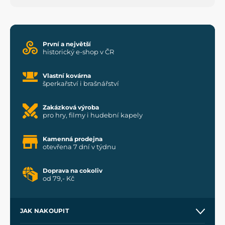
První a největší
historický e-shop v ČR
Vlastní kovárna
šperkařství i brašnářství
Zakázková výroba
pro hry, filmy i hudební kapely
Kamenná prodejna
otevřena 7 dní v týdnu
Doprava na cokoliv
od 79,- Kč
JAK NAKOUPIT