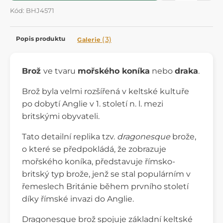
Kód: BHJ4571
Popis produktu
(3)
Galerie
Brož
ve tvaru
mořského koníka
nebo
draka
.
Brož byla velmi rozšířená v keltské kultuře
po dobytí Anglie v 1. století n. l. mezi
britskými obyvateli.
Tato detailní replika tzv.
dragonesque
brože,
o které se předpokládá, že zobrazuje
mořského koníka, představuje římsko-
britský typ brože, jenž se stal populárním v
řemeslech Británie během prvního století
díky římské invazi do Anglie.
Dragonesque brož spojuje základní keltské