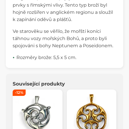
prvky s římskými vlivy. Tento typ broží byl
hojně rozšířen v anglickém regionu a sloužil
k zapínání oděvů a plášťů.
Ve starověku se věřilo, že mořští koníci
táhnou vozy mořských Bohů, a proto byli
spojováni s bohy Neptunem a Poseidonem.
Rozměry brože: 5,5 x 5 cm.
Související produkty
-12%