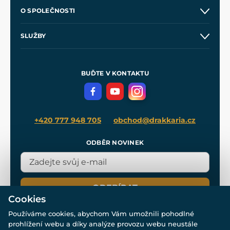
Kontakt a prodejny
O SPOLEČNOSTI
Obchodní podmínky
O nás
SLUŽBY
Velkoobchod
Naše dílny
Nákup na splátky
Zakázková výroba
Pro média
Meče pro Kingdom Come
BUĎTE V KONTAKTU
Volná místa
Filmový merch
Blog
+420 777 948 705
obchod@drakkaria.cz
ODBĚR NOVINEK
ODEBÍRAT
Cookies
Používáme cookies, abychom Vám umožnili pohodlné
prohlížení webu a díky analýze provozu webu neustále