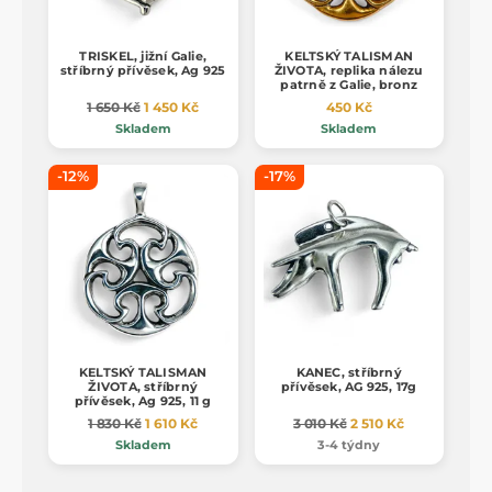
TRISKEL, jižní Galie,
KELTSKÝ TALISMAN
stříbrný přívěsek, Ag 925
ŽIVOTA, replika nálezu
patrně z Galie, bronz
1 650 Kč
1 450 Kč
450 Kč
Skladem
Skladem
-12%
-17%
KELTSKÝ TALISMAN
KANEC, stříbrný
ŽIVOTA, stříbrný
přívěsek, AG 925, 17g
přívěsek, Ag 925, 11 g
1 830 Kč
1 610 Kč
3 010 Kč
2 510 Kč
Skladem
3-4 týdny