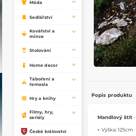
Móda
Sedlářství
Kovářství a
mince
Stolování
Home decor
Táboření a
řemesla
Popis produktu
Hry a knihy
Filmy, hry,
Mandlový štít
-
seriály
Výška: 125cm
České království