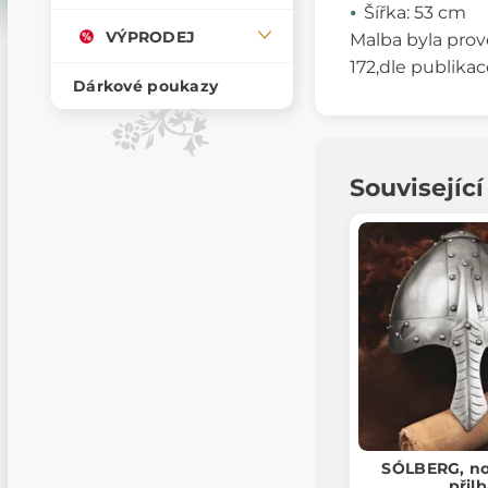
Šířka: 53 cm
VÝPRODEJ
Malba byla prov
172,dle publikace
Dárkové poukazy
Souvisejíc
SÓLBERG, n
přil