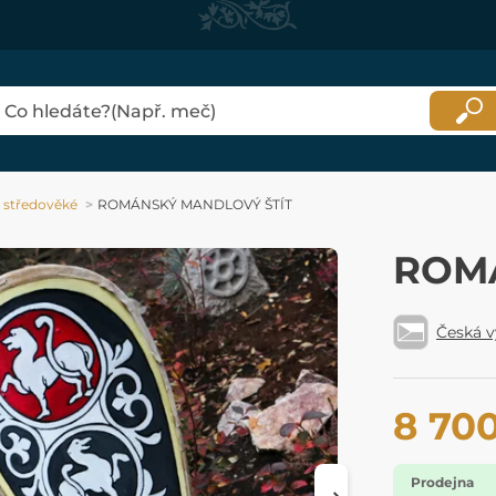
y středověké
ROMÁNSKÝ MANDLOVÝ ŠTÍT
ROM
Česká 
8 70
Prodejna