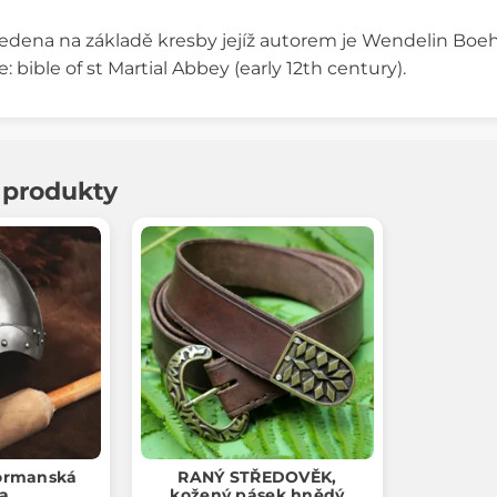
edena na základě kresby jejíž autorem je Wendelin Boe
: bible of st Martial Abbey (early 12th century).
í produkty
ormanská
RANÝ STŘEDOVĚK,
ba
kožený pásek hnědý