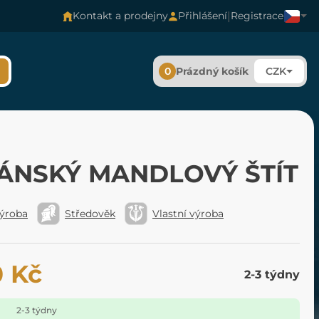
|
Kontakt a prodejny
Přihlášení
Registrace
0
Prázdný košík
CZK
ÁNSKÝ MANDLOVÝ ŠTÍT
výroba
Středověk
Vlastní výroba
0 Kč
2-3 týdny
2-3 týdny