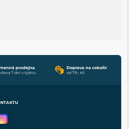
menná prodejna
Doprava na cokoliv
vřena 7 dní v týdnu
od 79,- Kč
ONTAKTU