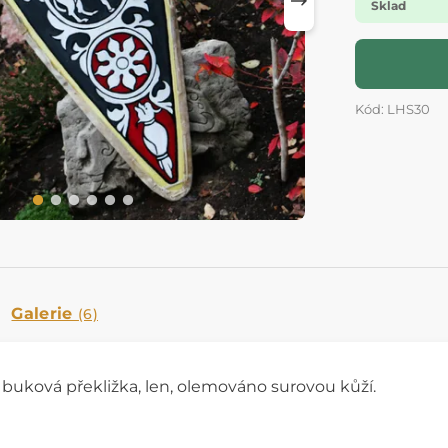
Sklad
Kód: LHS30
Galerie
(6)
 buková překližka, len, olemováno surovou kůží.