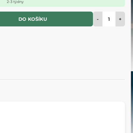
2-3 týdny
-
+
DO KOŠÍKU