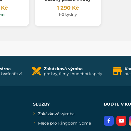
 Kč
1 290 Kč
em
1-2 týdny
várna
Zakázková výroba
Ka
i brašnářství
pro hry, filmy i hudební kapely
ote
SLUŽBY
BUĎTE V K
Zakázková výroba
Meče pro Kingdom Come