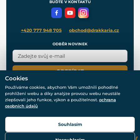
Meče pro Kingdom Come
BUĎTE V KONTAKTU
Volná místa
Filmový merch
Blog
+420 777 948 705
obchod@drakkaria.cz
ODBĚR NOVINEK
ODEBÍRAT
Cookies
Používáme cookies, abychom Vám umožnili pohodlné
prohlížení webu a díky analýze provozu webu neustále
zlepšovali jeho funkce, výkon a použitelnost.
ochrana
osobních údajů
© Všechna práva vyhrazena. www.drakkaria.cz 2007-2026.
Powered by
Simplia.cz
, protected by reCAPTCHA.
Souhlasím