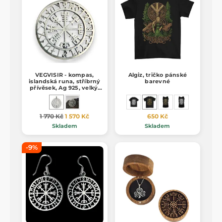
VEGVISIR - kompas,
Algiz, tričko pánské
islandská runa, stříbrný
barevné
přívěsek, Ag 925, velký,
10g
1 770 Kč
1 570 Kč
650 Kč
Skladem
Skladem
-9%