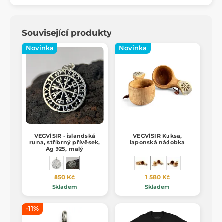
Související produkty
Novinka
Novinka
VEGVÍSIR - islandská
VEGVÍSIR Kuksa,
runa, stříbrný přívěsek,
laponská nádobka
Ag 925, malý
850 Kč
1 580 Kč
Skladem
Skladem
-11%