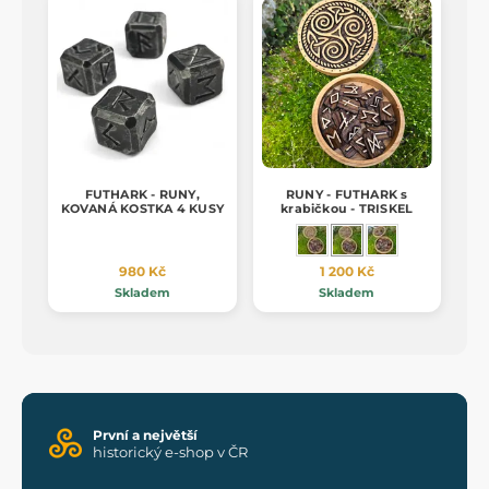
FUTHARK - RUNY,
RUNY - FUTHARK s
KOVANÁ KOSTKA 4 KUSY
krabičkou - TRISKEL
980 Kč
1 200 Kč
Skladem
Skladem
První a největší
historický e-shop v ČR