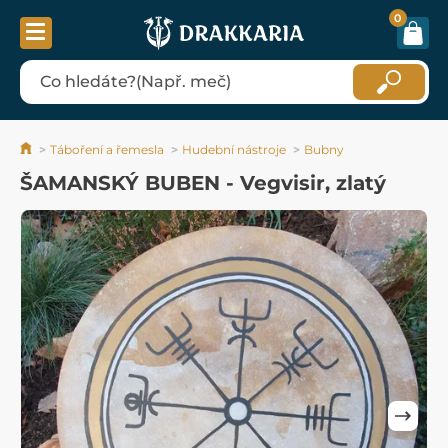
0
Táboření a řemesla
Hudební nástroje
Bubny
ŠAMANSKÝ BUBEN - Vegvisir, zlatý