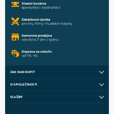
Vlastní kovárna
šperkařství i brašnářství
Zakázková výroba
pro hry, filmy i hudební kapely
Kamenná prodejna
otevřena 7 dní v týdnu
Doprava na cokoliv
od 79,- Kč
JAK NAKOUPIT
Kontakt a prodejny
O SPOLEČNOSTI
Obchodní podmínky
O nás
SLUŽBY
Velkoobchod
Naše dílny
Nákup na splátky
Zakázková výroba
Pro média