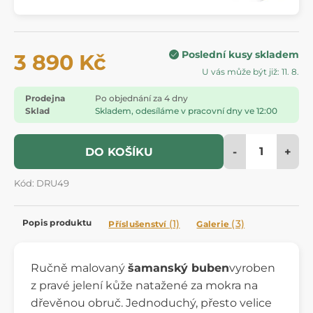
Poslední kusy skladem
3 890 Kč
U vás může být již: 11. 8.
Prodejna
Po objednání za 4 dny
Sklad
Skladem, odesíláme v pracovní dny ve 12:00
-
+
DO KOŠÍKU
Kód: DRU49
Popis produktu
(1)
(3)
Příslušenství
Galerie
Ručně malovaný
šamanský buben
vyroben
z pravé jelení kůže natažené za mokra na
dřevěnou obruč. Jednoduchý, přesto velice