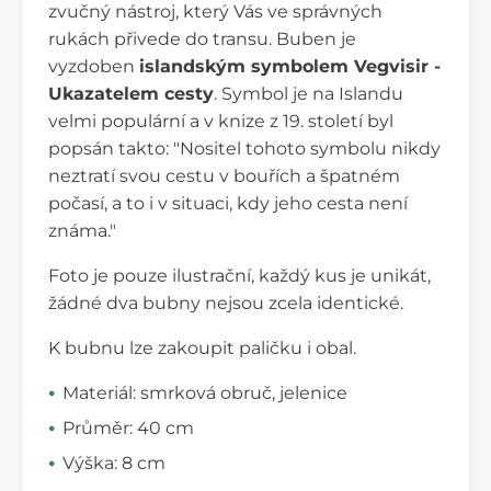
zvučný nástroj, který Vás ve správných
rukách přivede do transu. Buben je
vyzdoben
islandským symbolem Vegvisir -
Ukazatelem cesty
. Symbol je na Islandu
velmi populární a v knize z 19. století
byl
popsán
takto: "Nositel tohoto symbolu nikdy
neztratí svou cestu v bouřích a špatném
počasí, a to i v situaci, kdy jeho cesta není
známa."
Foto je pouze ilustrační, každý kus je unikát,
žádné dva bubny nejsou zcela identické.
K bubnu lze zakoupit paličku i obal.
Materiál: smrková obruč, jelenice
Průměr: 40 cm
Výška: 8 cm