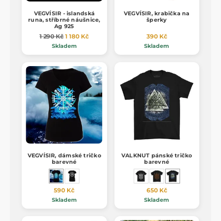
VEGVÍSIR - islandská
VEGVÍSIR, krabička na
runa, stříbrné náušnice,
šperky
Ag 925
1 290 Kč
1 180 Kč
390 Kč
Skladem
Skladem
VEGVÍSIR, dámské tričko
VALKNUT pánské tričko
barevné
barevné
590 Kč
650 Kč
Skladem
Skladem