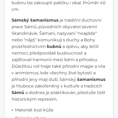
bubnu lze zakoupit paličku i obal. Průměr 40
cm.
Sámský šamanismus
je tradiční duchovní
praxe Sámů, původních obyvatel severní
Skandinávie. Šamani, nazývaní "noajdde"
nebo "nåjd," komunikují s duchy a Bohy
prostřednictvím
bubnů
a zpěvu, aby léčili
nemoci, předpovídali budoucnost a
zajišťovali harmonii mezi lidmi a přírodou.
Důležitou roli hraje také přírodní magie a víra
v animismus, kde všechny živé bytosti a
přírodní jevy mají duši. Sámský
šamanismus
je hluboce zakořeněný v kultuře a tradicích
Sámů
a dodnes je praktikován, přestože čelil
historickým represím.
Materiál: kozí kůže