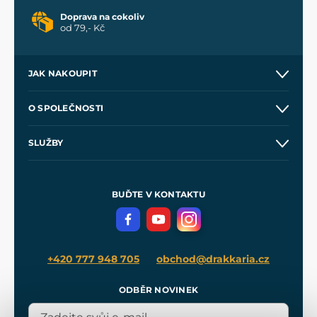
Doprava na cokoliv
od 79,- Kč
JAK NAKOUPIT
Kontakt a prodejny
O SPOLEČNOSTI
Obchodní podmínky
O nás
SLUŽBY
Velkoobchod
Naše dílny
Nákup na splátky
Zakázková výroba
Pro média
Meče pro Kingdom Come
BUĎTE V KONTAKTU
Volná místa
Filmový merch
Blog
+420 777 948 705
obchod@drakkaria.cz
ODBĚR NOVINEK