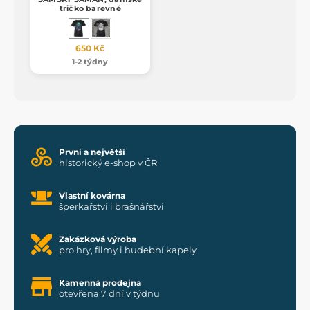
tričko barevné
650 Kč
1-2 týdny
První a největší
historický e-shop v ČR
Vlastní kovárna
šperkařství i brašnářství
Zakázková výroba
pro hry, filmy i hudební kapely
Kamenná prodejna
otevřena 7 dní v týdnu