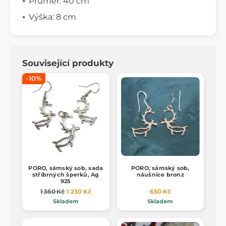
Průměr: 40 cm
Výška: 8 cm
Související produkty
-10%
PORO, sámský sob, sada
PORO, sámský sob,
stříbrných šperků, Ag
náušnice bronz
925
1 360 Kč
1 230 Kč
650 Kč
Skladem
Skladem