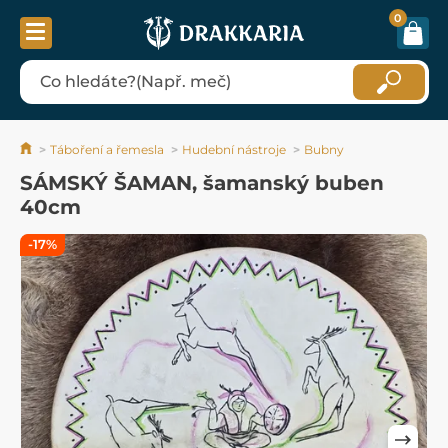
0
Táboření a řemesla
Hudební nástroje
Bubny
SÁMSKÝ ŠAMAN, šamanský buben
40cm
-17%