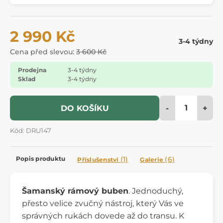
2 990 Kč
3-4 týdny
Cena před slevou:
3 600 Kč
Prodejna
3-4 týdny
Sklad
3-4 týdny
-
+
DO KOŠÍKU
Kód: DRU147
Popis produktu
(1)
(6)
Příslušenství
Galerie
Šamanský rámový buben
. Jednoduchý,
přesto velice zvučný nástroj, který Vás ve
správných rukách dovede až do transu. K