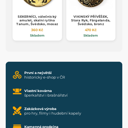
SEKERNÍCI, válečnický
VIKINSKÝ PŘÍVĚŠEK,
amulet, skalní rytina
Stora Ryk, Färgelanda,
Tanum, Švédsko, mosaz
Švédsko, bronz
360 Kč
470 Kč
Skladem
Skladem
První a největší
historický e-shop v ČR
Vlastní kovárna
šperkařství i brašnářství
Zakázková výroba
pro hry, filmy i hudební kapely
Kamenná prodejna