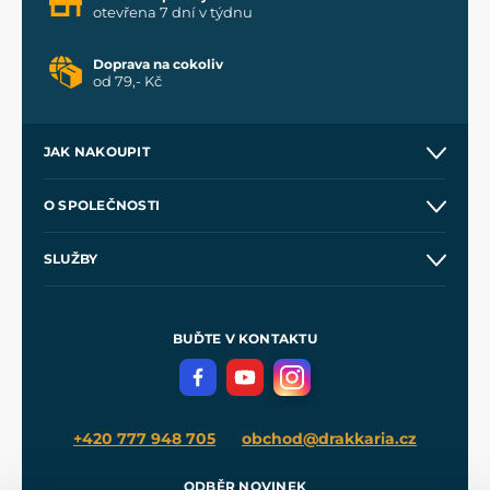
otevřena 7 dní v týdnu
Doprava na cokoliv
od 79,- Kč
JAK NAKOUPIT
Kontakt a prodejny
O SPOLEČNOSTI
Obchodní podmínky
O nás
SLUŽBY
Velkoobchod
Naše dílny
Nákup na splátky
Zakázková výroba
Pro média
Meče pro Kingdom Come
BUĎTE V KONTAKTU
Volná místa
Filmový merch
Blog
+420 777 948 705
obchod@drakkaria.cz
ODBĚR NOVINEK