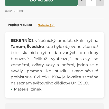
DO KOŠÍKU
Kód: SLE100
Popis produktu
(2)
Galerie
SEKERNÍCI
, válečnický amulet, skalní rytina
Tanum
,
Švédsko
, kde bylo objeveno více než
tisíc skalních rytin datovaných do doby
bronzové. Jelikož vyobrazují postavy se
zbraněmi, zvířaty, vozy a loděmi, jedná se o
skvělý pramen ke studiu skandinávské
prehistorie. Od roku 1994 je lokalita zapsána
na seznam světového dědictví UNESCO.
Materiál: zinek