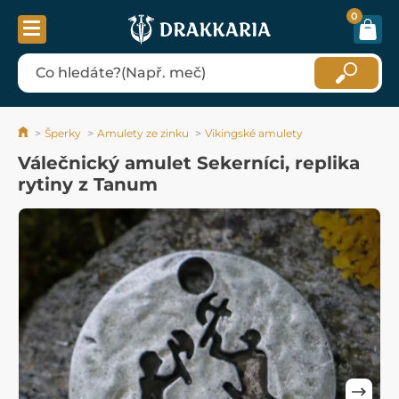
0
Šperky
Amulety ze zinku
Vikingské amulety
Válečnický amulet Sekerníci, replika
rytiny z Tanum