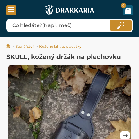
0
Sedlářství
Kožené lahve, placatky
SKULL, kožený držák na plechovku