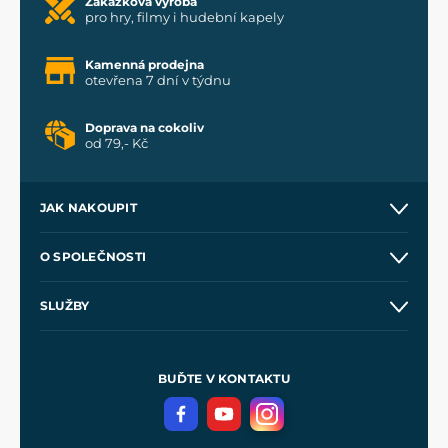
Zakázková výroba
pro hry, filmy i hudební kapely
Kamenná prodejna
otevřena 7 dní v týdnu
Doprava na cokoliv
od 79,- Kč
JAK NAKOUPIT
Kontakt a prodejny
O SPOLEČNOSTI
Obchodní podmínky
O nás
SLUŽBY
Velkoobchod
Naše dílny
Nákup na splátky
Zakázková výroba
Pro média
Meče pro Kingdom Come
BUĎTE V KONTAKTU
Volná místa
Filmový merch
Blog