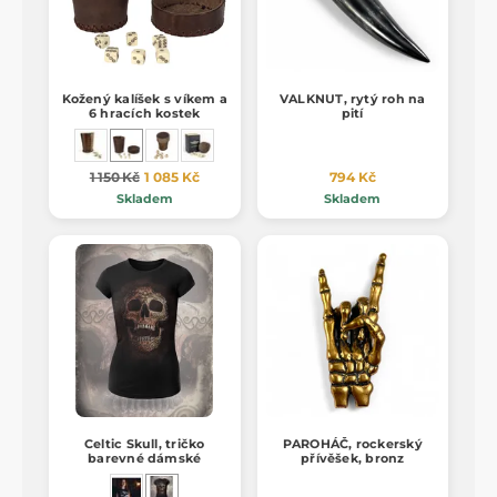
Kožený kalíšek s víkem a
VALKNUT, rytý roh na
6 hracích kostek
pití
1 150 Kč
1 085 Kč
794 Kč
Skladem
Skladem
Celtic Skull, tričko
PAROHÁČ, rockerský
barevné dámské
přívěšek, bronz