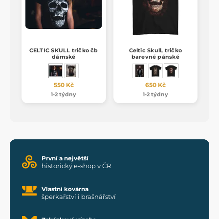
CELTIC SKULL tričko čb
Celtic Skull, tričko
dámské
barevné pánské
550 Kč
650 Kč
1-2 týdny
1-2 týdny
První a největší
historický e-shop v ČR
Vlastní kovárna
šperkařství i brašnářství