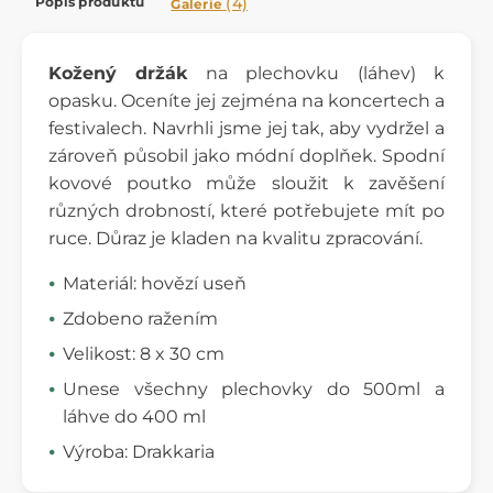
Popis produktu
(4)
Galerie
Kožený držák
na plechovku (láhev) k
opasku. Oceníte jej zejména na koncertech a
festivalech. Navrhli jsme jej tak, aby vydržel a
zároveň působil jako módní doplňek. Spodní
kovové poutko může sloužit k zavěšení
různých drobností, které potřebujete mít po
ruce. Důraz je kladen na kvalitu zpracování.
Materiál: hovězí useň
Zdobeno ražením
Velikost: 8 x 30 cm
Unese všechny plechovky do 500ml a
láhve do 400 ml
Výroba: Drakkaria