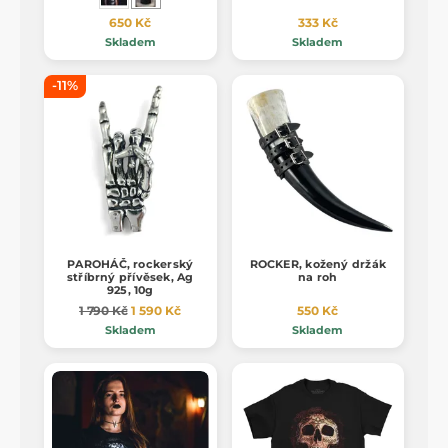
650 Kč
333 Kč
Skladem
Skladem
-11%
PAROHÁČ, rockerský
ROCKER, kožený držák
stříbrný přívěsek, Ag
na roh
925, 10g
1 790 Kč
1 590 Kč
550 Kč
Skladem
Skladem