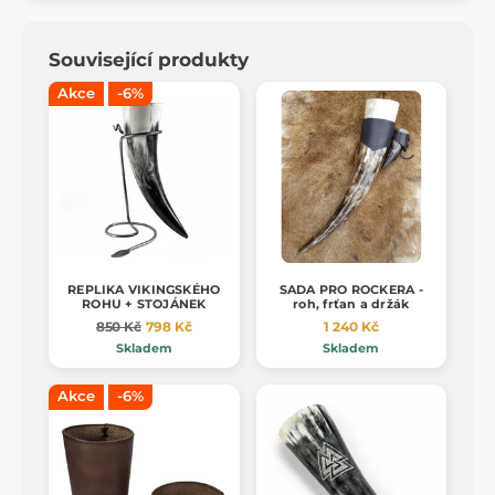
Související produkty
Akce
-6%
REPLIKA VIKINGSKÉHO
SADA PRO ROCKERA -
ROHU + STOJÁNEK
roh, frťan a držák
850 Kč
798 Kč
1 240 Kč
Skladem
Skladem
Akce
-6%