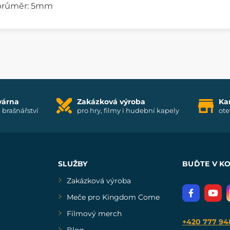
 průměr: 5mm
várna
Zakázková výroba
Ka
i brašnářství
pro hry, filmy i hudební kapely
ote
SLUŽBY
BUĎTE V K
Zakázková výroba
Meče pro Kingdom Come
Filmový merch
+420 777 94