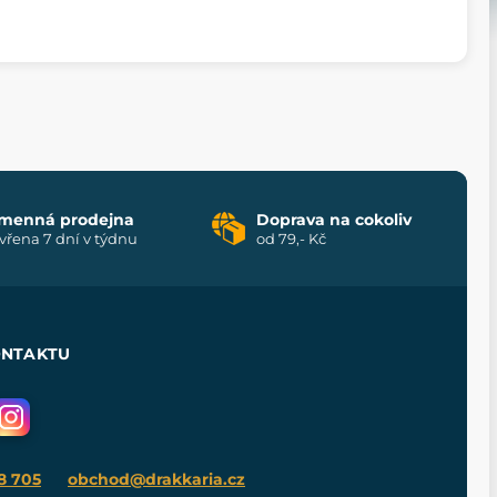
menná prodejna
Doprava na cokoliv
vřena 7 dní v týdnu
od 79,- Kč
ONTAKTU
8 705
obchod@drakkaria.cz