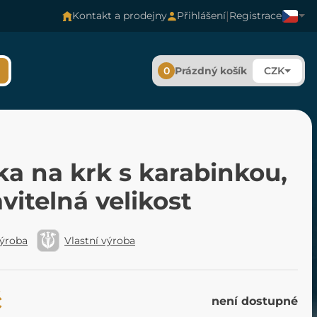
|
Kontakt a prodejny
Přihlášení
Registrace
0
Prázdný košík
CZK
a na krk s karabinkou,
vitelná velikost
výroba
Vlastní výroba
č
není dostupné