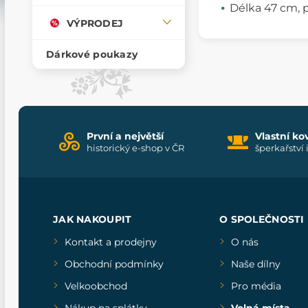
Délka 47 cm,
VÝPRODEJ
Dárkové poukazy
První a největší
Vlastní ko
historický e-shop v ČR
šperkařství 
JAK NAKOUPIT
O SPOLEČNOSTI
Kontakt a prodejny
O nás
Obchodní podmínky
Naše dílny
Velkoobchod
Pro média