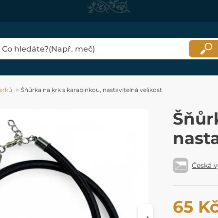
erků
Šňůrka na krk s karabinkou, nastavitelná velikost
Šňůrk
nasta
Česká 
65 K