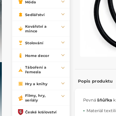
Móda
Sedlářství
Kovářství a
mince
Stolování
Home decor
Táboření a
řemesla
Popis produktu
Hry a knihy
Filmy, hry,
Pevná
šňůřka
k
seriály
Materiál textil
České království