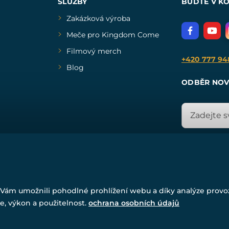
SLUŽBY
BUĎTE V K
Zakázková výroba
Meče pro Kingdom Come
Filmový merch
+420 777 94
Blog
ODBĚR NOV
© Všechna práva vyhrazena. www.drakkaria.cz 2007-2026.
Vám umožnili pohodlné prohlížení webu a díky analýze prov
Powered by
Simplia.cz
, protected by reCAPTCHA.
e, výkon a použitelnost.
ochrana osobních údajů