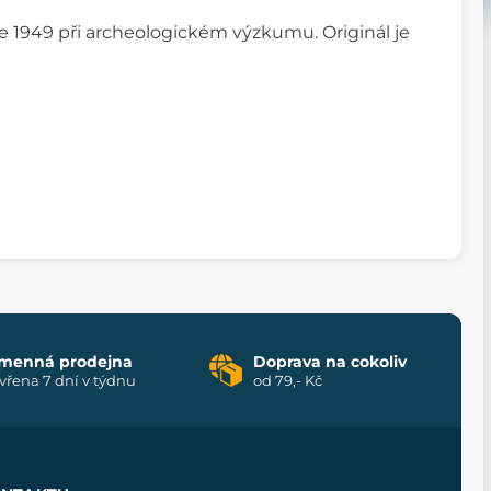
ce 1949 při archeologickém výzkumu. Originál je
menná prodejna
Doprava na cokoliv
vřena 7 dní v týdnu
od 79,- Kč