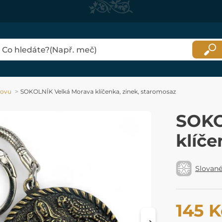
kovu
SOKOLNÍK Velká Morava klíčenka, zinek, staromosaz
SOKO
klíče
Slovan
145 K