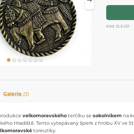
Kód: SLE451
Galerie
(7)
eprodukce
velkomoravského
terčíku se
sokolníkem
na k
kého Hradiště. Tento vytepávaný šperk z hrobu XV ve S
lkomoravské
toreutiky.