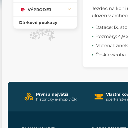
Jezdec na koni 
VÝPRODEJ
uložen v arche
Dárkové poukazy
Datace: IX. sto
Rozměry: 4,9 
Materiál: zinek
Česká výroba
První a největší
Vlastní ko
historický e-shop v ČR
šperkařství 