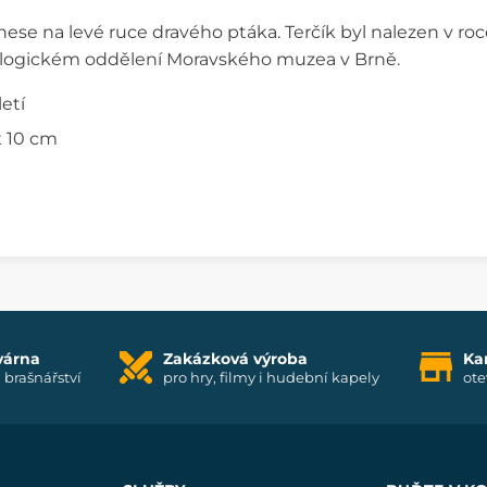
nese na levé ruce dravého ptáka. Terčík byl nalezen v ro
ologickém oddělení Moravského muzea v Brně.
letí
x 10 cm
várna
Zakázková výroba
Ka
i brašnářství
pro hry, filmy i hudební kapely
ote