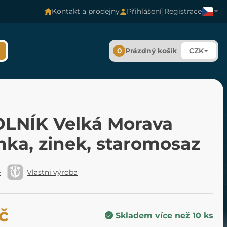
|
Kontakt a prodejny
Přihlášení
Registrace
0
Prázdný košík
CZK
LNÍK Velká Morava
nka, zinek, staromosaz
é
Vlastní výroba
č
Skladem více než 10 ks