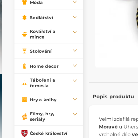
Móda
Sedlářství
Kovářství a
mince
Stolování
Home decor
Táboření a
řemesla
Popis produktu
Hry a knihy
Filmy, hry,
Velmi zdařilá r
seriály
Moravě
u Uhers
České království
vrcholné dílo
ve