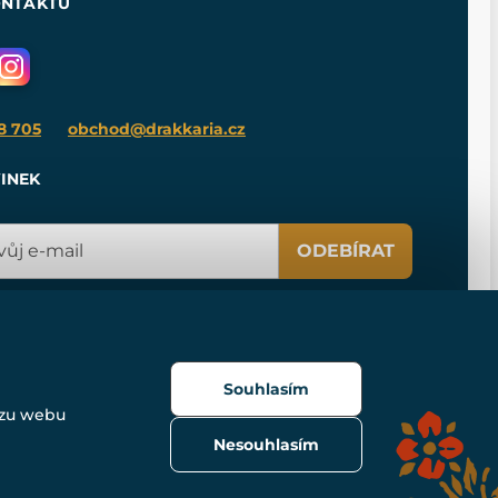
ONTAKTU
8 705
obchod@drakkaria.cz
INEK
ODEBÍRAT
Souhlasím
ozu webu
Nesouhlasím