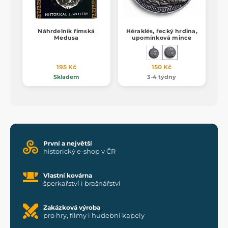
Náhrdelník římská
Héraklés, řecký hrdina,
Medusa
upomínková mince
195 Kč
150 Kč
Skladem
3-4 týdny
První a největší
historický e-shop v ČR
Vlastní kovárna
šperkařství i brašnářství
Zakázková výroba
pro hry, filmy i hudební kapely