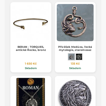
BERAN - TORQUES,
Přívěšek Medúza, řecká
antické Řecko, bronz
mytologie, staromosaz
1 650 Kč
135 Kč
Skladem
Skladem