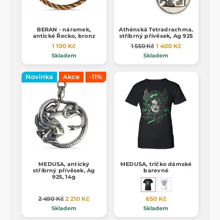
BERAN - náramek,
Athénská Tetradrachma,
antické Řecko, bronz
stříbrný přívěsek, Ag 925
1 100 Kč
1 550 Kč
1 400 Kč
Skladem
Skladem
Novinka
Akce
-11%
MEDUSA, antický
MEDUSA, tričko dámské
stříbrný přívěsek, Ag
barevné
925, 14g
2 490 Kč
2 210 Kč
650 Kč
Skladem
Skladem