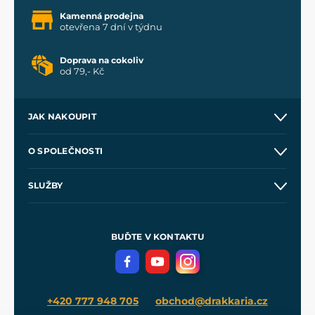
Kamenná prodejna
otevřena 7 dní v týdnu
Doprava na cokoliv
od 79,- Kč
JAK NAKOUPIT
Kontakt a prodejny
O SPOLEČNOSTI
Obchodní podmínky
O nás
SLUŽBY
Velkoobchod
Naše dílny
Nákup na splátky
Zakázková výroba
Pro média
Meče pro Kingdom Come
BUĎTE V KONTAKTU
Volná místa
Filmový merch
Blog
+420 777 948 705
obchod@drakkaria.cz