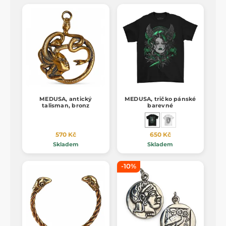
MEDUSA, antický
MEDUSA, tričko pánské
talisman, bronz
barevné
570 Kč
650 Kč
Skladem
Skladem
-10%