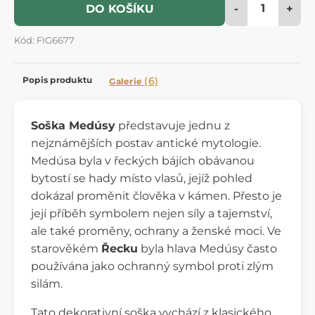
-
+
DO KOŠÍKU
Kód: FIG6677
Popis produktu
(6)
Galerie
Soška Medúsy
představuje jednu z
nejznámějších postav antické mytologie.
Medúsa byla v řeckých bájích obávanou
bytostí se hady místo vlasů, jejíž pohled
dokázal proměnit člověka v kámen. Přesto je
její příběh symbolem nejen síly a tajemství,
ale také proměny, ochrany a ženské moci. Ve
starověkém
Řecku
byla hlava Medúsy často
používána jako ochranný symbol proti zlým
silám.
Tato dekorativní soška vychází z klasického