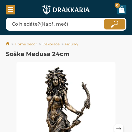
0
Home decor
Dekorace
Figurky
Soška Medusa 24cm