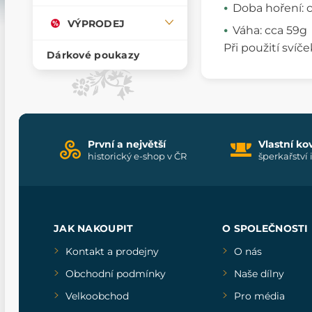
Doba hoření: 
VÝPRODEJ
Váha: cca 59g
Při použití sví
Dárkové poukazy
První a největší
Vlastní ko
historický e-shop v ČR
šperkařství 
JAK NAKOUPIT
O SPOLEČNOSTI
Kontakt a prodejny
O nás
Obchodní podmínky
Naše dílny
Velkoobchod
Pro média