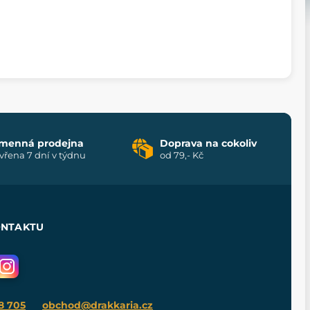
menná prodejna
Doprava na cokoliv
vřena 7 dní v týdnu
od 79,- Kč
ONTAKTU
8 705
obchod@drakkaria.cz