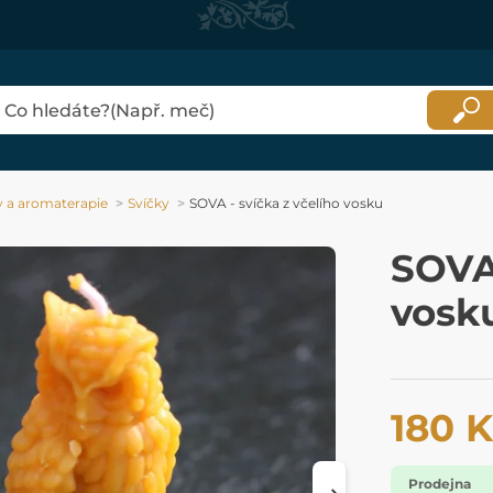
y a aromaterapie
Svíčky
SOVA - svíčka z včelího vosku
SOVA 
vosk
180 
Prodejna