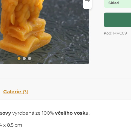
Sklad
Kód: MVC09
Galerie
(3)
s
ovy
vyrobená ze 100%
včelího vosku
.
4 x 8.5 cm