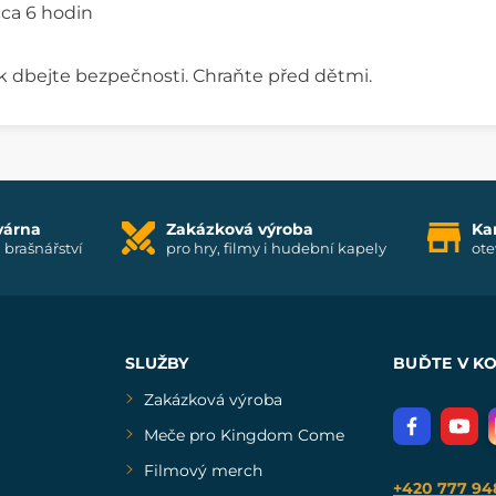
cca 6 hodin
ček dbejte bezpečnosti. Chraňte před dětmi.
várna
Zakázková výroba
Ka
i brašnářství
pro hry, filmy i hudební kapely
ote
SLUŽBY
BUĎTE V K
Zakázková výroba
Meče pro Kingdom Come
Filmový merch
+420 777 94