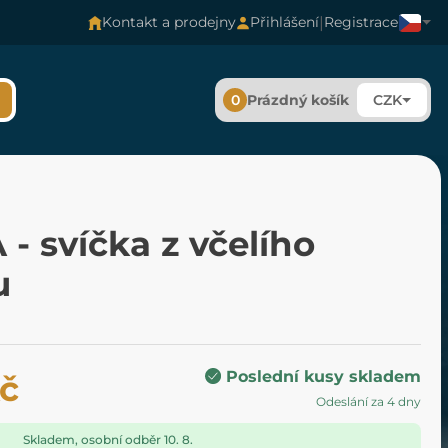
|
Kontakt a prodejny
Přihlášení
Registrace
0
Prázdný košík
CZK
- svíčka z včelího
u
Poslední kusy skladem
Kč
Odeslání za 4 dny
Skladem, osobní odběr 10. 8.