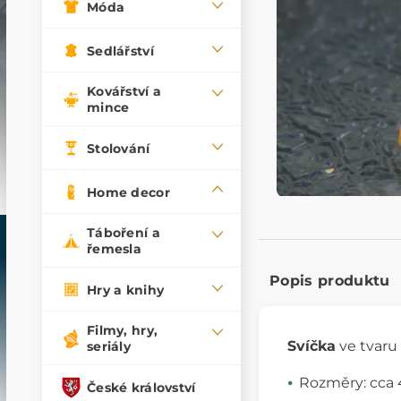
Móda
Sedlářství
Kovářství a
mince
Stolování
Home decor
Táboření a
řemesla
Popis produktu
Hry a knihy
Filmy, hry,
Svíčka
ve tvaru 
seriály
Rozměry: cca 
České království