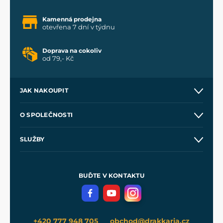
Kamenná prodejna
otevřena 7 dní v týdnu
Doprava na cokoliv
od 79,- Kč
JAK NAKOUPIT
Kontakt a prodejny
O SPOLEČNOSTI
Obchodní podmínky
O nás
SLUŽBY
Velkoobchod
Naše dílny
Nákup na splátky
Zakázková výroba
Pro média
Meče pro Kingdom Come
BUĎTE V KONTAKTU
Volná místa
Filmový merch
Blog
+420 777 948 705
obchod@drakkaria.cz