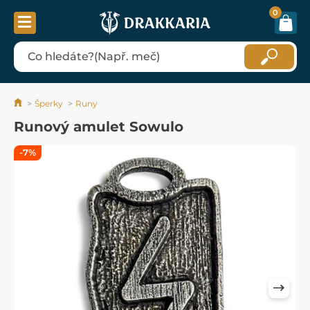
0
Šperky
Runy
Runový amulet Sowulo
-7%