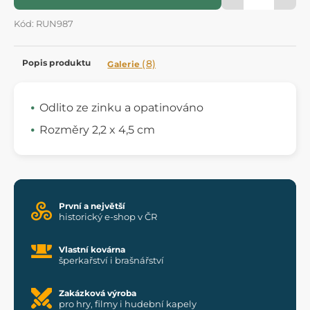
Kód: RUN987
Popis produktu
(8)
Galerie
Odlito ze zinku a opatinováno
Rozměry 2,2 x 4,5 cm
První a největší
historický e-shop v ČR
Vlastní kovárna
šperkařství i brašnářství
Zakázková výroba
pro hry, filmy i hudební kapely