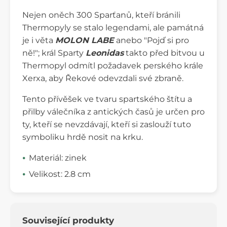
Nejen oněch 300 Sparťanů, kteří bránili
Thermopyly se stalo legendami, ale památná
je i věta
MOLON LABE
anebo "Pojď si pro
ně!"; král Sparty
Leonidas
takto před bitvou u
Thermopyl odmítl požadavek perského krále
Xerxa, aby Řekové odevzdali své zbraně.
Tento přívěšek ve tvaru spartského štítu a
přilby válečníka z antických časů je určen pro
ty, kteří se nevzdávají, kteří si zaslouží tuto
symboliku hrdě nosit na krku.
Materiál: zinek
Velikost: 2.8 cm
Související produkty