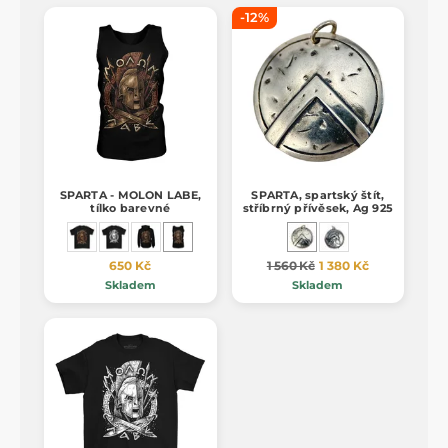
-12%
SPARTA - MOLON LABE,
SPARTA, spartský štít,
tílko barevné
stříbrný přívěsek, Ag 925
650 Kč
1 560 Kč
1 380 Kč
Skladem
Skladem