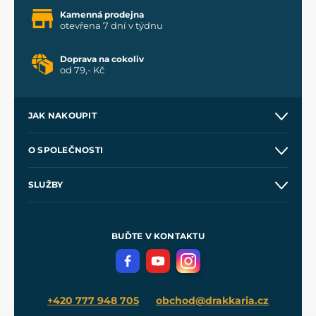
Kamenná prodejna
otevřena 7 dní v týdnu
Doprava na cokoliv
od 79,- Kč
JAK NAKOUPIT
Kontakt a prodejny
O SPOLEČNOSTI
Obchodní podmínky
O nás
SLUŽBY
Velkoobchod
Naše dílny
Nákup na splátky
Zakázková výroba
Pro média
Meče pro Kingdom Come
BUĎTE V KONTAKTU
Volná místa
Filmový merch
Blog
+420 777 948 705
obchod@drakkaria.cz