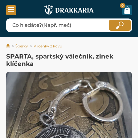
0
Šperky
Klíčenky z kovu
SPARTA, spartský válečník, zinek
klíčenka