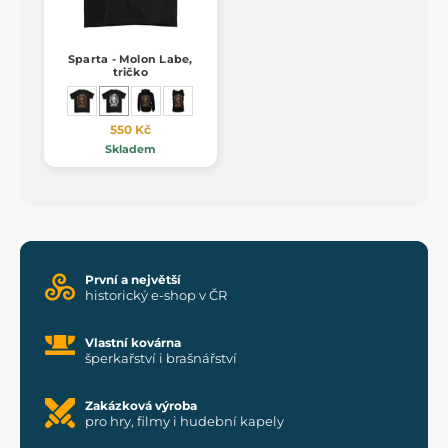
Sparta - Molon Labe,
tričko
550 Kč
Skladem
První a největší
historický e-shop v ČR
Vlastní kovárna
šperkařství i brašnářství
Zakázková výroba
pro hry, filmy i hudební kapely