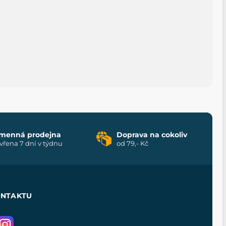
menná prodejna
Doprava na cokoliv
vřena 7 dní v týdnu
od 79,- Kč
ONTAKTU