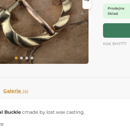
Prodejna
Sklad
Kód: BHJ771
Galerie
(4)
l Buckle
cmade by lost wax casting.
ze