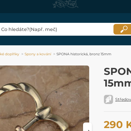
ké doplňky
Spony a kování
SPONA historická, bronz 15mm
SPON
15m
Středo
290 