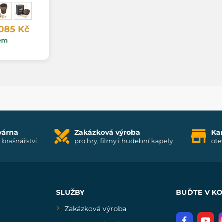
 085 Kč
em
várna
Zakázková výroba
Ka
i brašnářství
pro hry, filmy i hudební kapely
ote
SLUŽBY
BUĎTE V K
Zakázková výroba