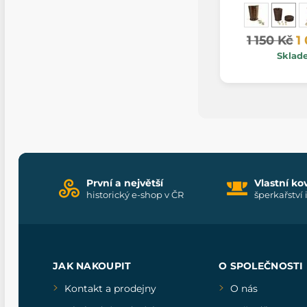
1 150 Kč
1
Sklad
První a největší
Vlastní ko
historický e-shop v ČR
šperkařství 
JAK NAKOUPIT
O SPOLEČNOSTI
Kontakt a prodejny
O nás