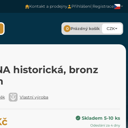
|
Kontakt a prodejny
Přihlášení
Registrace
0
Prázdný košík
CZK
A historická, bronz
m
věk
Vlastní výroba
Skladem 5-10 ks
Kč
Odeslání za 4 dny