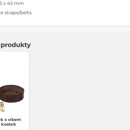
35 x 45 mm
e straps/belts
í produkty
ek s víkem
h kostek