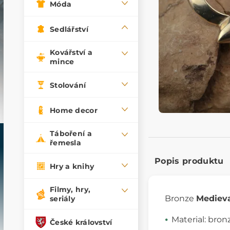
Móda
Sedlářství
Kovářství a
mince
Stolování
Home decor
Táboření a
řemesla
Popis produktu
Hry a knihy
Filmy, hry,
Bronze
Medieva
seriály
Material: bron
České království