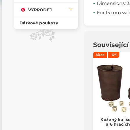
Dimensions: 
VÝPRODEJ
For 15 mm wid
Dárkové poukazy
Souvisejíc
Akce
-6%
Kožený kalíš
a 6 hracíc