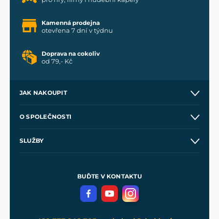
Kamenná prodejna
otevřena 7 dní v týdnu
Doprava na cokoliv
od 79,- Kč
JAK NAKOUPIT
Kontakt a prodejny
O SPOLEČNOSTI
Obchodní podmínky
O nás
SLUŽBY
Velkoobchod
Naše dílny
Nákup na splátky
Zakázková výroba
Pro média
Meče pro Kingdom Come
BUĎTE V KONTAKTU
Volná místa
Filmový merch
Blog