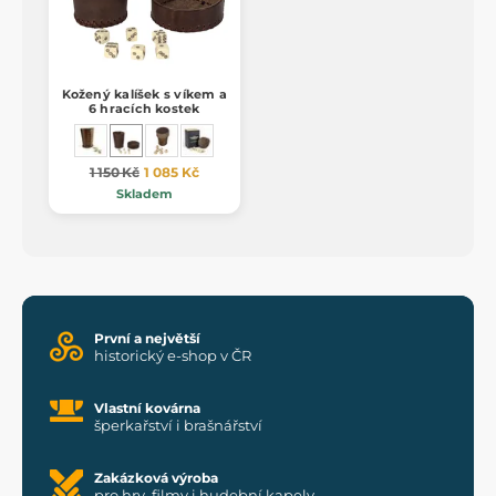
Kožený kalíšek s víkem a
6 hracích kostek
1 150 Kč
1 085 Kč
Skladem
První a největší
historický e-shop v ČR
Vlastní kovárna
šperkařství i brašnářství
Zakázková výroba
pro hry, filmy i hudební kapely