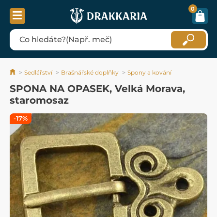
0
Sedlářství
Brašnářské doplňky
Spony a kování
SPONA NA OPASEK, Velká Morava,
staromosaz
-17%