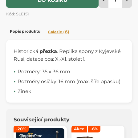
DO KOŠÍKU
Kód: SLE151
Popis produktu
(6)
Galerie
Historická
přezka
. Replika spony z Kyjevské
Rusi, datace cca: X.-XI. století.
Rozměry: 35 x 36 mm
Rozměry osičky: 16 mm (max. šíře opasku)
Zinek
Související produkty
-20%
Akce
-6%