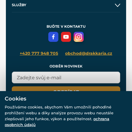
O nás
SLUŽBY
Velkoobchod
Naše dílny
Nákup na splátky
Zakázková výroba
Pro média
Meče pro Kingdom Come
BUĎTE V KONTAKTU
Volná místa
Filmový merch
Blog
+420 777 948 705
obchod@drakkaria.cz
ODBĚR NOVINEK
ODEBÍRAT
Cookies
Používáme cookies, abychom Vám umožnili pohodlné
prohlížení webu a díky analýze provozu webu neustále
zlepšovali jeho funkce, výkon a použitelnost.
ochrana
osobních údajů
© Všechna práva vyhrazena. www.drakkaria.cz 2007-2026.
Powered by
Simplia.cz
, protected by reCAPTCHA.