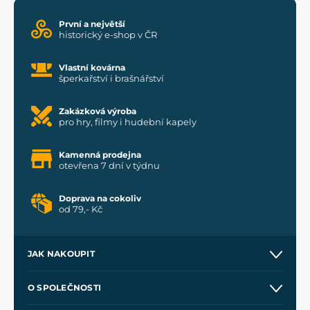
První a největší
historický e-shop v ČR
Vlastní kovárna
šperkařství i brašnářství
Zakázková výroba
pro hry, filmy i hudební kapely
Kamenná prodejna
otevřena 7 dní v týdnu
Doprava na cokoliv
od 79,- Kč
JAK NAKOUPIT
Kontakt a prodejny
O SPOLEČNOSTI
Obchodní podmínky