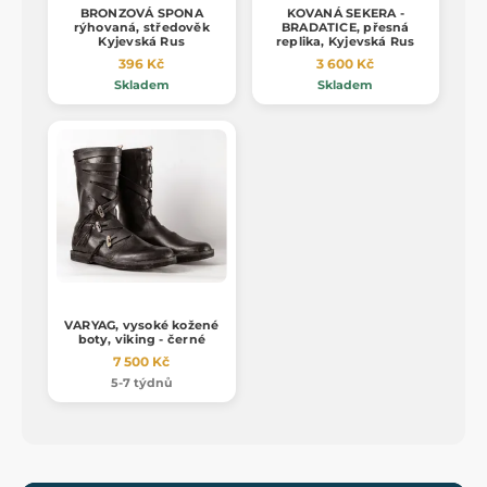
BRONZOVÁ SPONA
KOVANÁ SEKERA -
rýhovaná, středověk
BRADATICE, přesná
Kyjevská Rus
replika, Kyjevská Rus
396 Kč
3 600 Kč
Skladem
Skladem
VARYAG, vysoké kožené
boty, viking - černé
7 500 Kč
5-7 týdnů