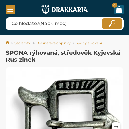
0
Sedlářství
Brašnářské doplňky
Spony a kování
SPONA rýhovaná, středověk Kyjevská
Rus zinek