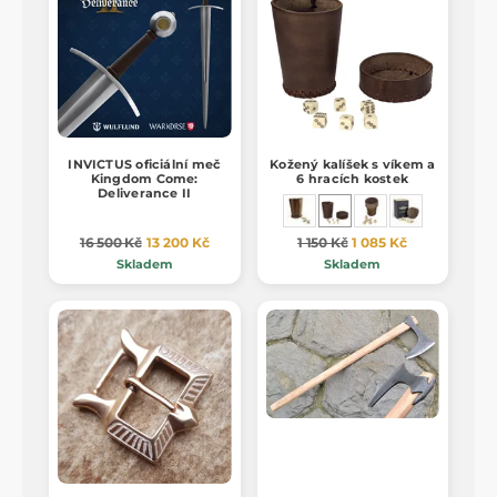
INVICTUS oficiální meč
Kožený kalíšek s víkem a
Kingdom Come:
6 hracích kostek
Deliverance II
16 500 Kč
13 200 Kč
1 150 Kč
1 085 Kč
Skladem
Skladem