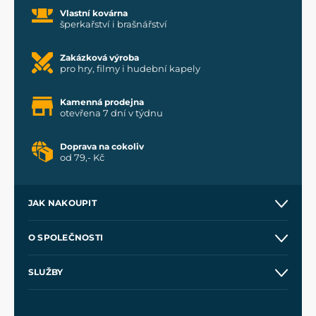
Vlastní kovárna
šperkařství i brašnářství
Zakázková výroba
pro hry, filmy i hudební kapely
Kamenná prodejna
otevřena 7 dní v týdnu
Doprava na cokoliv
od 79,- Kč
JAK NAKOUPIT
Kontakt a prodejny
O SPOLEČNOSTI
Obchodní podmínky
O nás
SLUŽBY
Velkoobchod
Naše dílny
Nákup na splátky
Zakázková výroba
Pro média