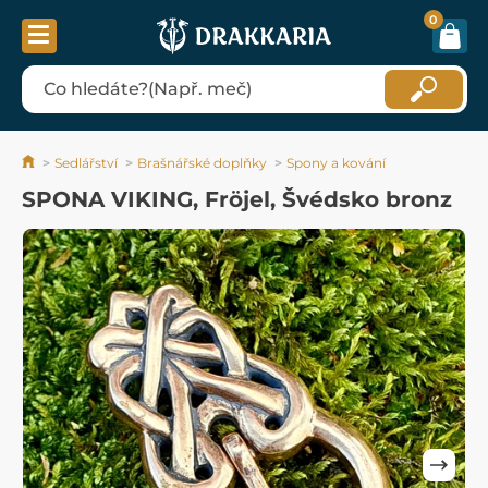
0
Sedlářství
Brašnářské doplňky
Spony a kování
SPONA VIKING, Fröjel, Švédsko bronz