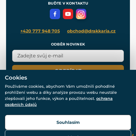
Meče pro Kingdom Come
BUĎTE V KONTAKTU
Volná místa
Filmový merch
Blog
+420 777 948 705
obchod@drakkaria.cz
ODBĚR NOVINEK
ODEBÍRAT
Cookies
Používáme cookies, abychom Vám umožnili pohodlné
prohlížení webu a díky analýze provozu webu neustále
zlepšovali jeho funkce, výkon a použitelnost.
ochrana
osobních údajů
© Všechna práva vyhrazena. www.drakkaria.cz 2007-2026.
Powered by
Simplia.cz
, protected by reCAPTCHA.
Souhlasím