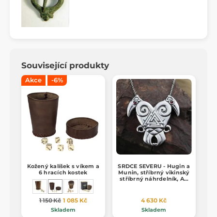
Související produkty
Akce
-6%
Kožený kalíšek s víkem a
SRDCE SEVERU - Hugin a
6 hracích kostek
Munin, stříbrný vikinský
stříbrný náhrdelník, Ag
925, 24g
1 150 Kč
1 085 Kč
4 630 Kč
Skladem
Skladem