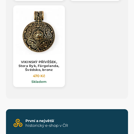
VIKINSKÝ PŘÍVĚŠEK,
Stora Ryk, Färgelanda,
Švédsko, bronz
470 Kč
Skladem
První a největší
historický e-shop v ČR