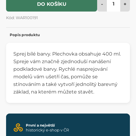
-
+
DO KOŠÍKU
Kód: WAR100191
Popis produktu
Sprej bílé barvy. Plechovka obsahuje 400 ml.
Spreje vám značně zjednoduší nanášení
podkladové barvy. Rychlé nasprejování
modelů vám ušetří čas, pomůže se
stínováním a také vytvoří jednolitý barevný
základ, na kterém můžete stavět.
První a největší
historický e-shop v ČR