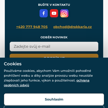
Meče pro Kingdom Come
BUĎTE V KONTAKTU
Volná místa
Filmový merch
Blog
+420 777 948 705
obchod@drakkaria.cz
ODBĚR NOVINEK
ODEBÍRAT
Cookies
Používáme cookies, abychom Vám umožnili pohodlné
prohlížení webu a díky analýze provozu webu neustále
zlepšovali jeho funkce, výkon a použitelnost.
ochrana
osobních údajů
© Všechna práva vyhrazena. www.drakkaria.cz 2007-2026.
Powered by
Simplia.cz
, protected by reCAPTCHA.
Souhlasím