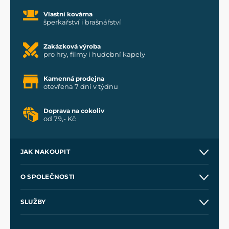
Vlastní kovárna
šperkařství i brašnářství
Zakázková výroba
pro hry, filmy i hudební kapely
Kamenná prodejna
otevřena 7 dní v týdnu
Doprava na cokoliv
od 79,- Kč
JAK NAKOUPIT
Kontakt a prodejny
O SPOLEČNOSTI
Obchodní podmínky
O nás
SLUŽBY
Velkoobchod
Naše dílny
Nákup na splátky
Zakázková výroba
Pro média