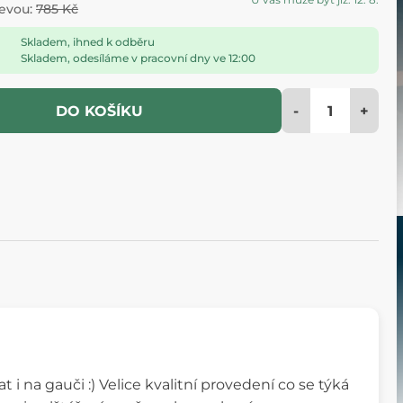
levou:
785 Kč
Skladem, ihned k odběru
Skladem, odesíláme v pracovní dny ve 12:00
-
+
DO KOŠÍKU
t i na gauči :) Velice kvalitní provedení co se týká