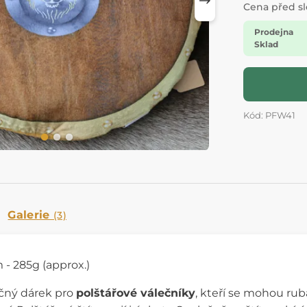
Cena před s
Prodejna
Sklad
Kód: PFW41
Galerie
(3)
 - 285g (approx.)
ěčný dárek pro
polštářové válečníky
, kteří se mohou ruba