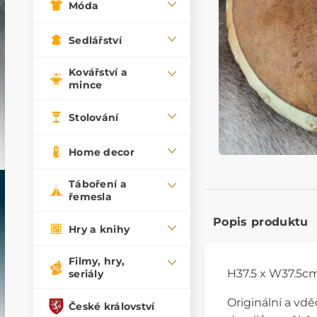
Móda
Sedlářství
Kovářství a
mince
Stolování
Home decor
Táboření a
řemesla
Popis produktu
Hry a knihy
Filmy, hry,
H37.5 x W37.5cm
seriály
Originální a vd
České království