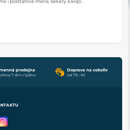
íme i polštářové meče, sekery a kopí.
menná prodejna
Doprava na cokoliv
vřena 7 dní v týdnu
od 79,- Kč
ONTAKTU