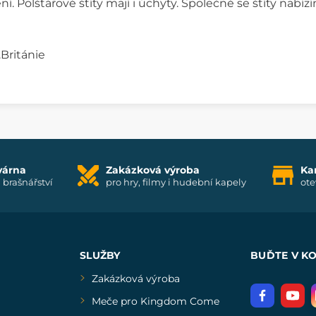
í. Polštářové štíty mají i úchyty. Společně se štíty nabíz
Británie
várna
Zakázková výroba
Ka
i brašnářství
pro hry, filmy i hudební kapely
ote
SLUŽBY
BUĎTE V K
Zakázková výroba
Meče pro Kingdom Come