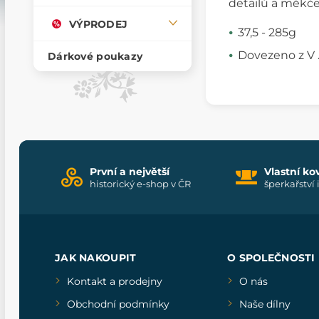
detailů a měkčen
VÝPRODEJ
37,5 - 285g
Dovezeno z V .
Dárkové poukazy
První a největší
Vlastní ko
historický e-shop v ČR
šperkařství 
JAK NAKOUPIT
O SPOLEČNOSTI
Kontakt a prodejny
O nás
Obchodní podmínky
Naše dílny