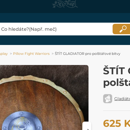
play
Pillow Fight Warriors
ŠTÍT GLADIATOR pro polštářové bitvy
ŠTÍT
polšt
Gladiát
625 