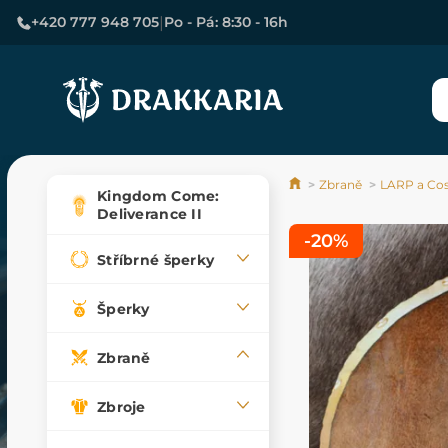
|
+420 777 948 705
Po - Pá: 8:30 - 16h
Zbraně
LARP a Cos
Kingdom Come:
Deliverance II
-20%
Stříbrné šperky
Šperky
Zbraně
Zbroje