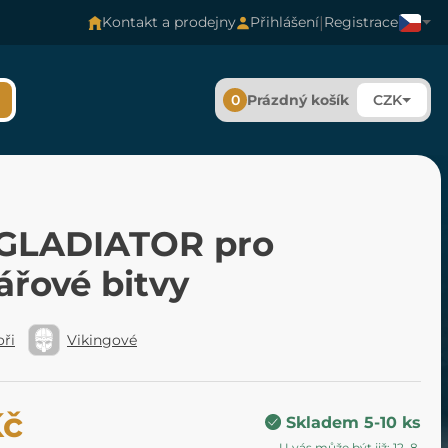
|
Kontakt a prodejny
Přihlášení
Registrace
0
Prázdný košík
CZK
 GLADIATOR pro
ářové bitvy
oři
Vikingové
Kč
Skladem 5-10 ks
U vás může být již: 12. 8.