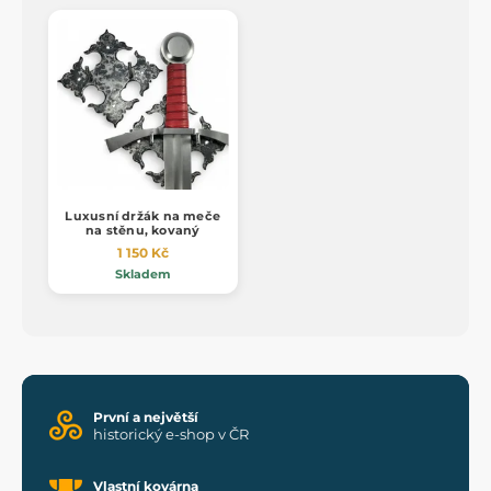
Luxusní držák na meče
na stěnu, kovaný
1 150 Kč
Skladem
První a největší
historický e-shop v ČR
Vlastní kovárna