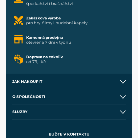
šperkařství i brašnářství
Zakázková výroba
pro hry, filmy i hudební kapely
Kamenná prodejna
otevřena 7 dní v týdnu
Doprava na cokoliv
od 79,- Kč
JAK NAKOUPIT
Kontakt a prodejny
O SPOLEČNOSTI
Obchodní podmínky
O nás
SLUŽBY
Velkoobchod
Naše dílny
Nákup na splátky
Zakázková výroba
Pro média
Meče pro Kingdom Come
BUĎTE V KONTAKTU
Volná místa