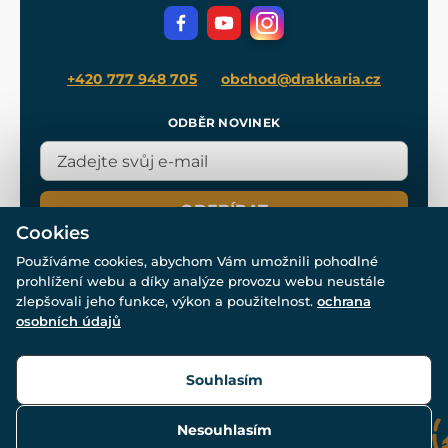
Filmový merch
Blog
+420 777 948 705
obchod@drakkaria.cz
ODBĚR NOVINEK
ODEBÍRAT
Cookies
Používáme cookies, abychom Vám umožnili pohodlné
prohlížení webu a díky analýze provozu webu neustále
zlepšovali jeho funkce, výkon a použitelnost.
ochrana
osobních údajů
© Všechna práva vyhrazena. www.drakkaria.cz 2007-2026.
Powered by
Simplia.cz
, protected by reCAPTCHA.
Souhlasím
Nesouhlasím