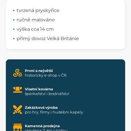
tvrzená pryskyřice
ručně malováno
výška cca 14 cm
přímý dovoz Velká Británie
První a největší
historický e-shop v ČR
Vlastní kovárna
šperkařství i brašnářství
Zakázková výroba
pro hry, filmy i hudební kapely
Kamenná prodejna
otevřena 7 dní v týdnu