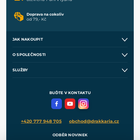
Doprava na cokoliv
od 79,- Kč
JAK NAKOUPIT
Kontakt a prodejny
O SPOLEČNOSTI
Obchodní podmínky
O nás
SLUŽBY
Velkoobchod
Naše dílny
Nákup na splátky
Zakázková výroba
Pro média
Meče pro Kingdom Come
BUĎTE V KONTAKTU
Volná místa
Filmový merch
Blog
+420 777 948 705
obchod@drakkaria.cz
ODBĚR NOVINEK