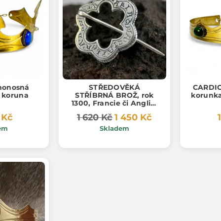
honosná
STŘEDOVĚKÁ
CARDIO
 koruna
STŘÍBRNÁ BROŽ, rok
korunka
1300, Francie či Anglie,
Ag 925
 Kč
1 620 Kč
1 450 Kč
em
Skladem