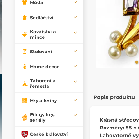
Móda
Sedlářství
Kovářství a
mince
Stolování
Home decor
Táboření a
řemesla
Popis produktu
Hry a knihy
Filmy, hry,
Krásná středově
seriály
Rozměry: 55 ×
České království
Laboratorně vy