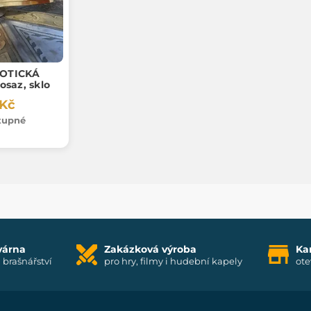
GOTICKÁ
saz, sklo
 Kč
tupné
várna
Zakázková výroba
Ka
i brašnářství
pro hry, filmy i hudební kapely
ote