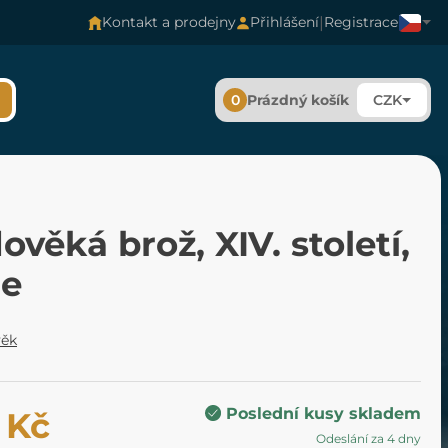
|
Kontakt a prodejny
Přihlášení
Registrace
0
Prázdný košík
CZK
ověká brož, XIV. století,
ie
věk
Poslední kusy skladem
 Kč
Odeslání za 4 dny