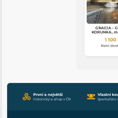
GRACIA - 
KORUNKA, mo
1 100
Není dos
První a největší
Vlastní ko
historický e-shop v ČR
šperkařství 