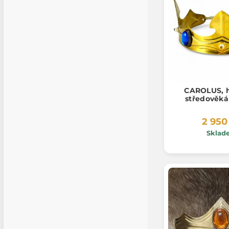
CAROLUS, 
středověká
2 950
Sklad