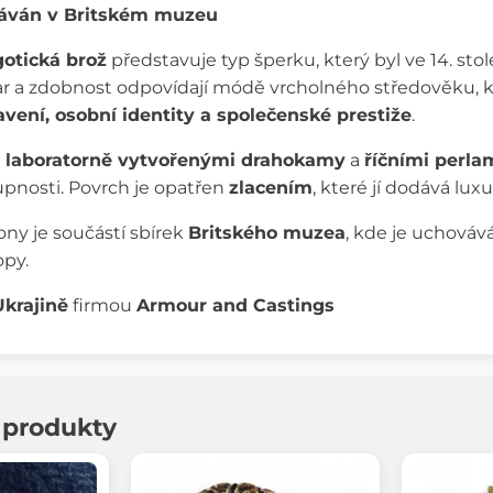
váván v Britském muzeu
gotická brož
představuje typ šperku, který byl ve 14. sto
var a zdobnost odpovídají módě vrcholného středověku, 
vení, osobní identity a společenské prestiže
.
a
laboratorně vytvořenými drahokamy
a
říčními perla
pnosti. Povrch je opatřen
zlacením
, které jí dodává luxu
ony je součástí sbírek
Britského muzea
, kde je uchováv
opy.
Ukrajině
firmou
Armour and Castings
í produkty