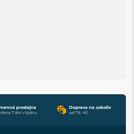
menná prodejna
Doprava na cokoliv
vřena 7 dní v týdnu
od 79,- Kč