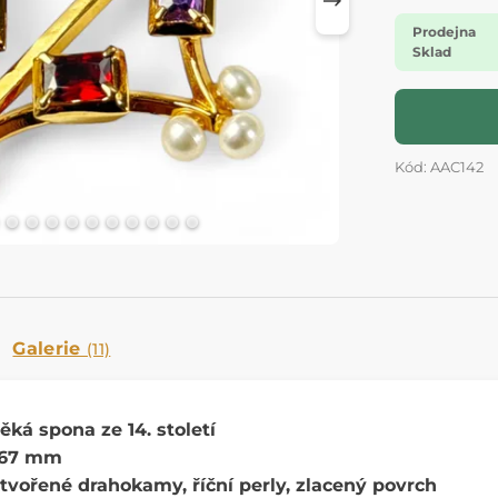
Prodejna
Sklad
Kód: AAC142
Galerie
(11)
ká spona ze 14. století
 67 mm
tvořené drahokamy, říční perly, zlacený povrch