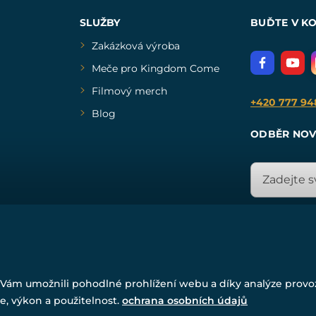
SLUŽBY
BUĎTE V K
Zakázková výroba
Meče pro Kingdom Come
Filmový merch
+420 777 94
Blog
ODBĚR NOV
© Všechna práva vyhrazena. www.drakkaria.cz 2007-2026.
Vám umožnili pohodlné prohlížení webu a díky analýze prov
Powered by
Simplia.cz
, protected by reCAPTCHA.
e, výkon a použitelnost.
ochrana osobních údajů