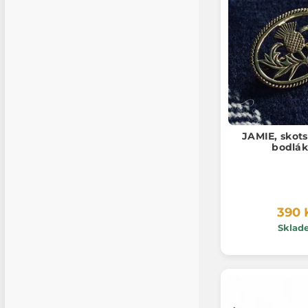
JAMIE, skots
bodlá
390 
Sklad