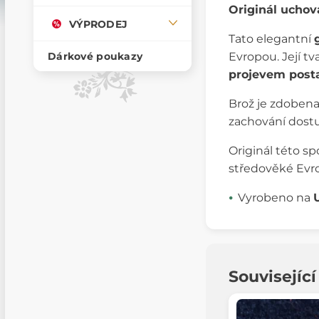
Originál ucho
VÝPRODEJ
Tato elegantní
Evropou. Její t
Dárkové poukazy
projevem posta
Brož je zdoben
zachování dostu
Originál této sp
středověké Evr
Vyrobeno na
Souvisejíc