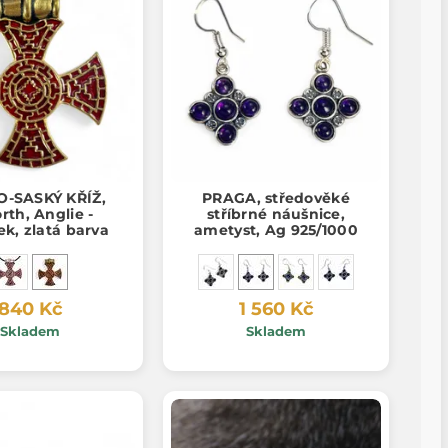
-SASKÝ KŘÍŽ,
PRAGA, středověké
rth, Anglie -
stříbrné náušnice,
ek, zlatá barva
ametyst, Ag 925/1000
840 Kč
1 560 Kč
Skladem
Skladem