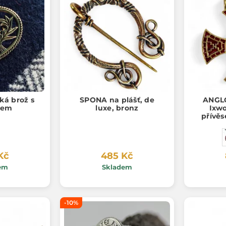
ká brož s
SPONA na plášť, de
ANGLO
kem
luxe, bronz
Ixwo
přívěs
Kč
485 Kč
em
Skladem
-10%