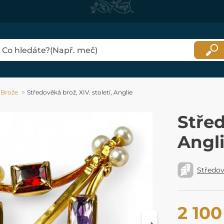
Brože
Středověká brož, XIV. století, Anglie
Střed
Angl
Středo
2 100