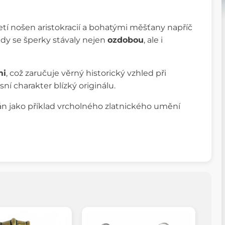
letí nošen aristokracií a bohatými měšťany napříč
kdy se šperky stávaly nejen
ozdobou
, ale i
mi
, což zaručuje věrný historický vzhled při
sní charakter blízký originálu.
án jako příklad vrcholného zlatnického umění