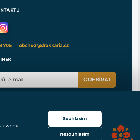
ONTAKTU
8 705
obchod@drakkaria.cz
INEK
ODEBÍRAT
Souhlasím
ozu webu
Nesouhlasím