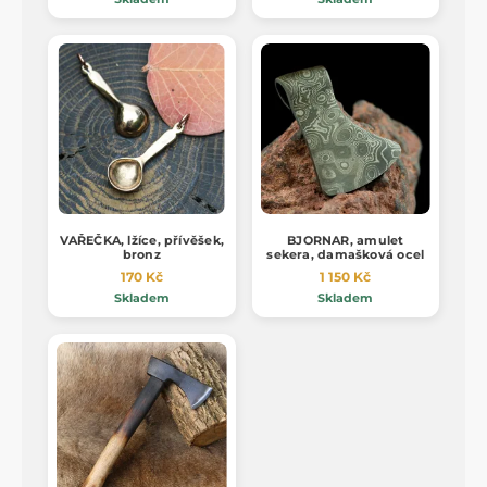
VAŘEČKA, lžíce, přívěšek,
BJORNAR, amulet
bronz
sekera, damašková ocel
170 Kč
1 150 Kč
Skladem
Skladem