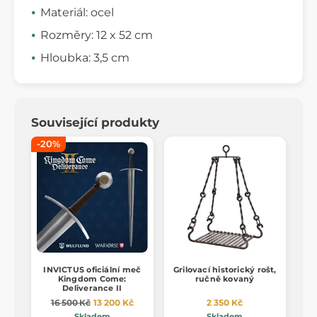
Materiál: ocel
Rozměry: 12 x 52 cm
Hloubka: 3,5 cm
Související produkty
-20%
INVICTUS oficiální meč
Grilovací historický rošt,
Kingdom Come:
ručně kovaný
Deliverance II
16 500 Kč
13 200 Kč
2 350 Kč
Skladem
Skladem