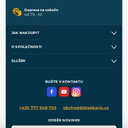
Doprava na cokoliv
od 79,- Kč
JAK NAKOUPIT
Kontakt a prodejny
O SPOLEČNOSTI
Obchodní podmínky
O nás
SLUŽBY
Velkoobchod
Naše dílny
Nákup na splátky
Zakázková výroba
Pro média
Meče pro Kingdom Come
BUĎTE V KONTAKTU
Volná místa
Filmový merch
Blog
+420 777 948 705
obchod@drakkaria.cz
ODBĚR NOVINEK