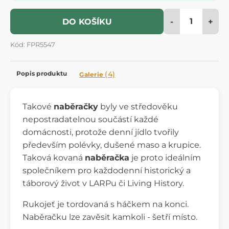
-
+
DO KOŠÍKU
Kód: FPR5547
Popis produktu
(4)
Galerie
Takové
naběračky
byly ve středověku
nepostradatelnou součástí každé
domácnosti, protože denní jídlo tvořily
především polévky, dušené maso a krupice.
Taková kovaná
naběračka
je proto ideálním
společníkem pro každodenní historický a
táborový život v LARPu či Living History.
Rukojeť je tordovaná s háčkem na konci.
Naběračku lze zavěsit kamkoli - šetří místo.