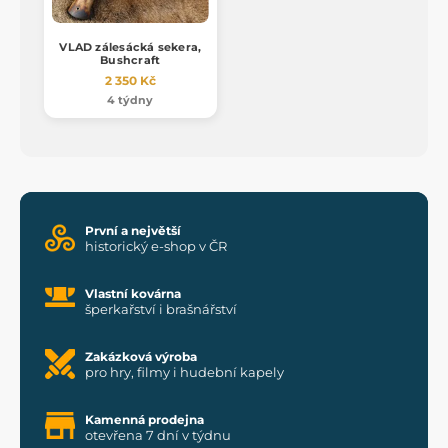
VLAD zálesácká sekera,
Bushcraft
2 350 Kč
4 týdny
První a největší
historický e-shop v ČR
Vlastní kovárna
šperkařství i brašnářství
Zakázková výroba
pro hry, filmy i hudební kapely
Kamenná prodejna
otevřena 7 dní v týdnu