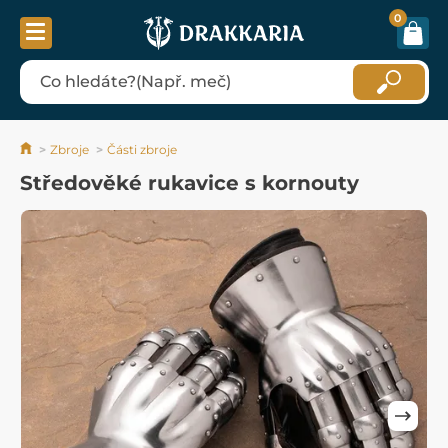
0
Zbroje
Části zbroje
Středověké rukavice s kornouty