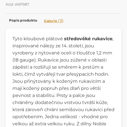
Kód: ARP987
Popis produktu
(3)
Galerie
Tyto kloubové plátové
středověké rukavice
,
inspirované nálezy ze 14. století, jsou
vyrobeny z nýtované oceli o tloušťce 1,2 mm
(18 gauge). Rukavice jsou zúžené v oblasti
zápěstí a rozšiřují se směrem k prstům a
lokti, čímž vytvářejí tvar přesýpacích hodin.
Jsou přinýtovány k koženým rukavicím a
mají kožený popruh přes dlaň pro větší
pevnost a stabilitu. Prsty a palce jsou
chráněny dodatečnou vrstvou tvrdší kůže,
která zároveň chrání semišovou rukavici před
opotřebením. Jedna velikost - vhodné pro
velkou až extra velkou ruku. Z dílny Noble