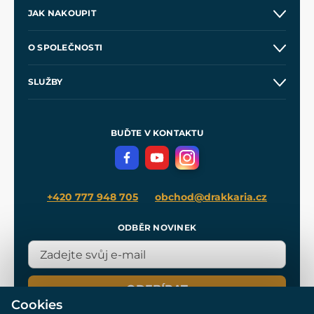
JAK NAKOUPIT
Kontakt a prodejny
O SPOLEČNOSTI
Obchodní podmínky
O nás
SLUŽBY
Velkoobchod
Naše dílny
Nákup na splátky
Zakázková výroba
Pro média
Meče pro Kingdom Come
BUĎTE V KONTAKTU
Volná místa
Filmový merch
Blog
+420 777 948 705
obchod@drakkaria.cz
ODBĚR NOVINEK
ODEBÍRAT
Cookies