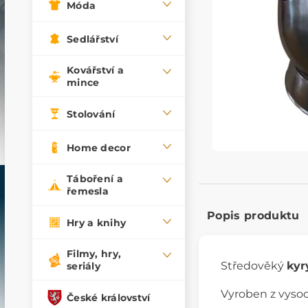
Móda
Sedlářství
Kovářství a
mince
Stolování
Home decor
Táboření a
řemesla
Popis produktu
Hry a knihy
Filmy, hry,
Středověký
kyr
seriály
Vyroben z vysoce
České království