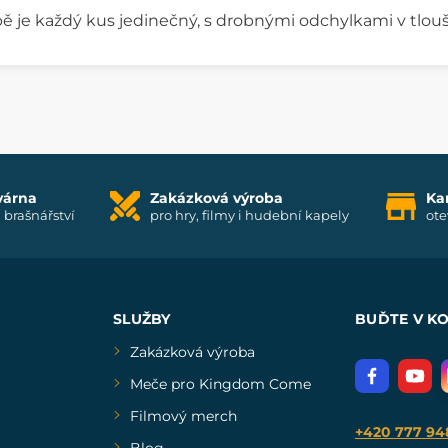
ě je každý kus jedinečný, s drobnými odchylkami v tloušť
várna
Zakázková výroba
Ka
i brašnářství
pro hry, filmy i hudební kapely
ote
SLUŽBY
BUĎTE V K
Zakázková výroba
Meče pro Kingdom Come
Filmový merch
+420 777 94