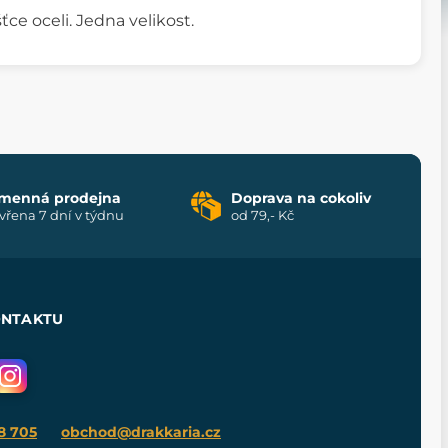
ce oceli. Jedna velikost.
menná prodejna
Doprava na cokoliv
vřena 7 dní v týdnu
od 79,- Kč
ONTAKTU
8 705
obchod@drakkaria.cz