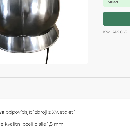
Sklad
Kód: ARP665
ys
odpovídající zbroji z XV. století.
 kvalitní oceli o síle 1,5 mm.