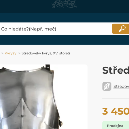
Kyrysy
Středověký kyrys, XV. století
Střed
Středo
3 45
Prodejna