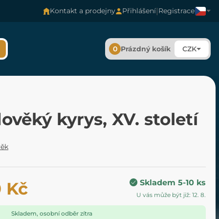
|
Kontakt a prodejny
Přihlášení
Registrace
0
Prázdný košík
CZK
ověký kyrys, XV. století
věk
Skladem 5-10 ks
0 Kč
U vás může být již: 12. 8.
Skladem, osobní odběr zítra