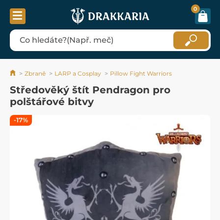
0
Zbraně
LARP a Cosplay
Pillow Fight Warriors
Středověký štít Pendragon pro
polštářové bitvy
-17%