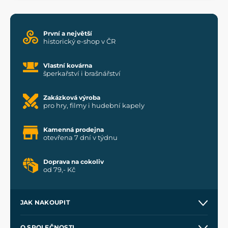
První a největší
historický e-shop v ČR
Vlastní kovárna
šperkařství i brašnářství
Zakázková výroba
pro hry, filmy i hudební kapely
Kamenná prodejna
otevřena 7 dní v týdnu
Doprava na cokoliv
od 79,- Kč
JAK NAKOUPIT
Kontakt a prodejny
O SPOLEČNOSTI