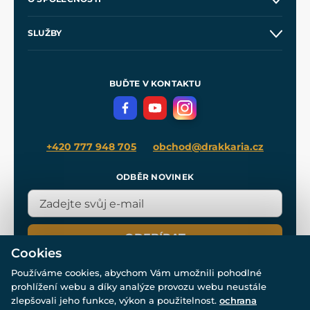
Obchodní podmínky
O nás
SLUŽBY
Velkoobchod
Naše dílny
Nákup na splátky
Zakázková výroba
Pro média
Meče pro Kingdom Come
BUĎTE V KONTAKTU
Volná místa
Filmový merch
Blog
+420 777 948 705
obchod@drakkaria.cz
ODBĚR NOVINEK
ODEBÍRAT
Cookies
Používáme cookies, abychom Vám umožnili pohodlné
prohlížení webu a díky analýze provozu webu neustále
zlepšovali jeho funkce, výkon a použitelnost.
ochrana