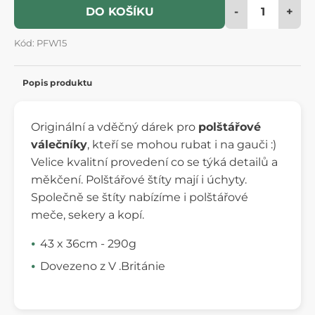
-
+
DO KOŠÍKU
Kód: PFW15
Popis produktu
Originální a vděčný dárek pro
polštářové
válečníky
, kteří se mohou rubat i na gauči :)
Velice kvalitní provedení co se týká detailů a
měkčení. Polštářové štíty mají i úchyty.
Společně se štíty nabízíme i polštářové
meče, sekery a kopí.
43 x 36cm - 290g
Dovezeno z V .Británie