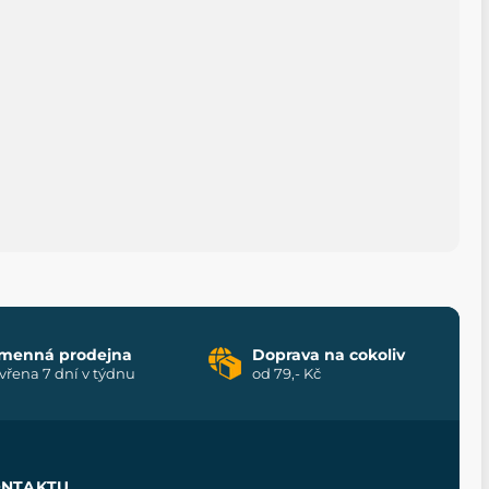
menná prodejna
Doprava na cokoliv
vřena 7 dní v týdnu
od 79,- Kč
ONTAKTU