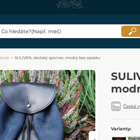
 kůže
SULIVEN, skotský sporran, modrý bez opasku
SULIV
modr
Česká 
Varianty: