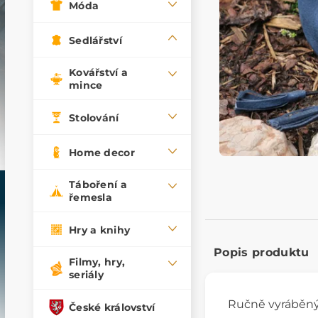
Móda
Sedlářství
Kovářství a
mince
Stolování
Home decor
Táboření a
řemesla
Hry a knihy
Popis produktu
Filmy, hry,
seriály
Ručně vyráběn
České království