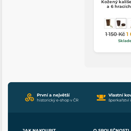
Kožený kalíš
a 6 hracíc
1 150 Kč
1
Sklad
První a největší
Vlastní ko
historický e-shop v ČR
šperkařství 
JAK NAKOUPIT
O SPOLEČNOSTI