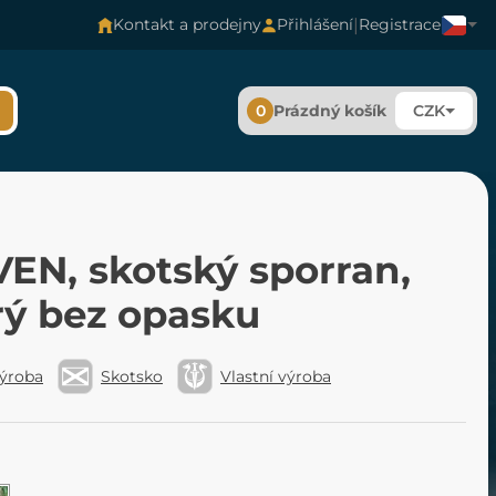
|
Kontakt a prodejny
Přihlášení
Registrace
0
Prázdný košík
CZK
EN, skotský sporran,
ý bez opasku
výroba
Skotsko
Vlastní výroba