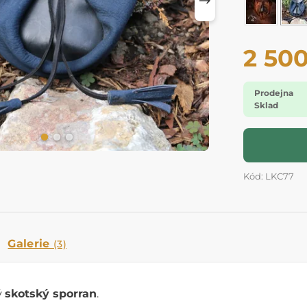
2 50
Prodejna
Sklad
Kód: LKC77
Galerie
(3)
ý
skotský sporran
.