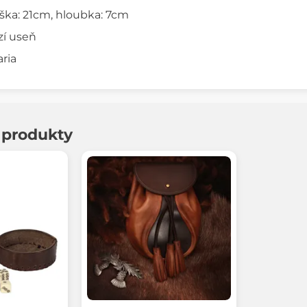
ýška: 21cm, hloubka: 7cm
zí useň
ria
í produkty