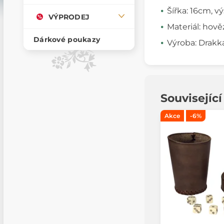
Šířka: 16cm, v
VÝPRODEJ
Materiál: hově
Dárkové poukazy
Výroba: Drakka
Souvisejíc
Akce
-6%