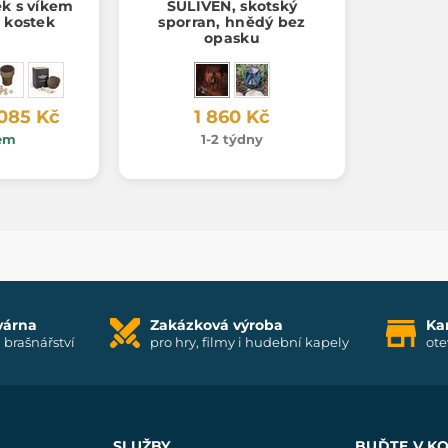
ek s víkem
SULIVEN, skotský
h kostek
sporran, hnědý bez
opasku
 085 Kč
1 860 Kč
em
1-2 týdny
várna
Zakázková výroba
Ka
i brašnářství
pro hry, filmy i hudební kapely
ote
SLUŽBY
BUĎTE V K