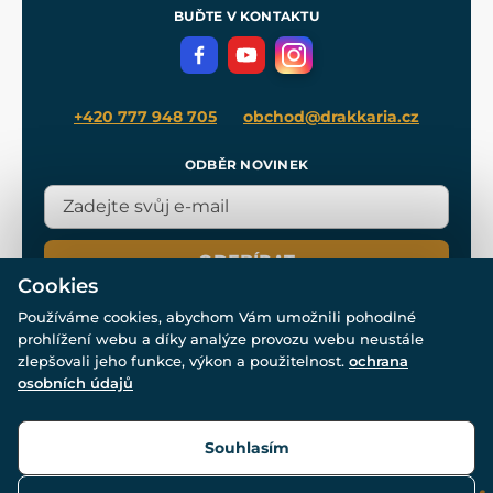
Meče pro Kingdom Come
BUĎTE V KONTAKTU
Volná místa
Filmový merch
Blog
+420 777 948 705
obchod@drakkaria.cz
ODBĚR NOVINEK
ODEBÍRAT
Cookies
Používáme cookies, abychom Vám umožnili pohodlné
prohlížení webu a díky analýze provozu webu neustále
zlepšovali jeho funkce, výkon a použitelnost.
ochrana
osobních údajů
© Všechna práva vyhrazena. www.drakkaria.cz 2007-2026.
Powered by
Simplia.cz
, protected by reCAPTCHA.
Souhlasím