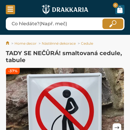
0
Home decor
Nástěnné dekorace
Cedule
TADY SE NEČŮRÁ! smaltovaná cedule,
tabule
-37%