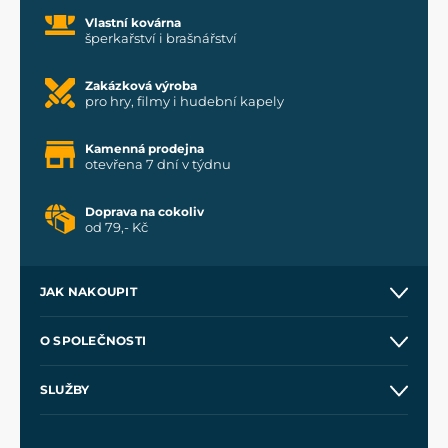
Vlastní kovárna
šperkařství i brašnářství
Zakázková výroba
pro hry, filmy i hudební kapely
Kamenná prodejna
otevřena 7 dní v týdnu
Doprava na cokoliv
od 79,- Kč
JAK NAKOUPIT
Kontakt a prodejny
O SPOLEČNOSTI
Obchodní podmínky
O nás
SLUŽBY
Velkoobchod
Naše dílny
Nákup na splátky
Zakázková výroba
Pro média