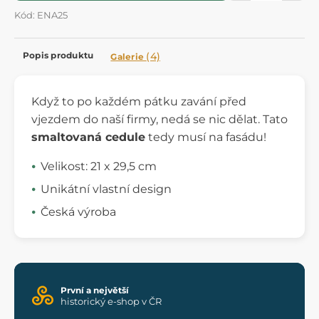
Kód: ENA25
Popis produktu
(4)
Galerie
Když to po každém pátku zavání před
vjezdem do naší firmy, nedá se nic dělat. Tato
smaltovaná cedule
tedy musí na fasádu!
Velikost: 21 x 29,5 cm
Unikátní vlastní design
Česká výroba
První a největší
historický e-shop v ČR