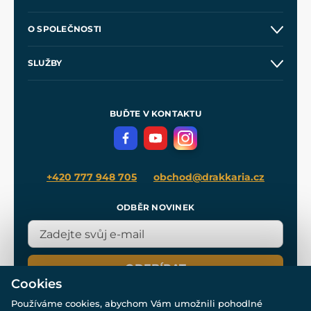
Kontakt a prodejny
O SPOLEČNOSTI
Obchodní podmínky
O nás
SLUŽBY
Velkoobchod
Naše dílny
Nákup na splátky
Zakázková výroba
Pro média
Meče pro Kingdom Come
BUĎTE V KONTAKTU
Volná místa
Filmový merch
Blog
+420 777 948 705
obchod@drakkaria.cz
ODBĚR NOVINEK
ODEBÍRAT
Cookies
Používáme cookies, abychom Vám umožnili pohodlné