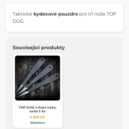
Taktické
kydexové pouzdro
pro tři nože TOP
DOG.
Související produkty
TOP DOG vrhací nože,
sada 3 ks
5 300 Kč
Skladem