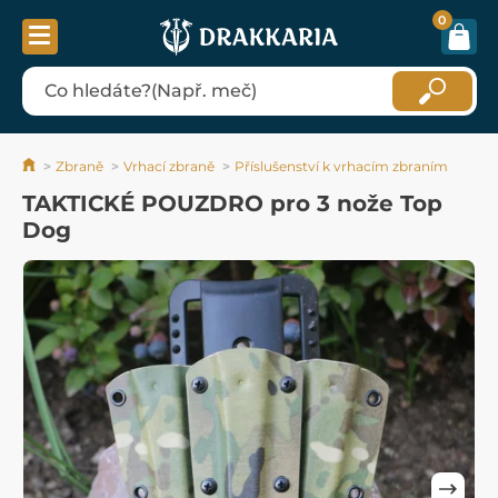
0
Zbraně
Vrhací zbraně
Příslušenství k vrhacím zbraním
TAKTICKÉ POUZDRO pro 3 nože Top
Dog