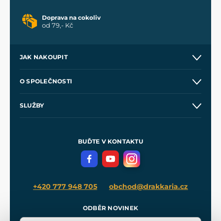
Doprava na cokoliv
od 79,- Kč
JAK NAKOUPIT
Kontakt a prodejny
O SPOLEČNOSTI
Obchodní podmínky
O nás
SLUŽBY
Velkoobchod
Naše dílny
Nákup na splátky
Zakázková výroba
Pro média
Meče pro Kingdom Come
BUĎTE V KONTAKTU
Volná místa
Filmový merch
Blog
+420 777 948 705
obchod@drakkaria.cz
ODBĚR NOVINEK