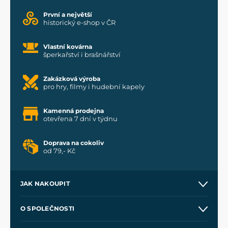
První a největší
historický e-shop v ČR
Vlastní kovárna
šperkařství i brašnářství
Zakázková výroba
pro hry, filmy i hudební kapely
Kamenná prodejna
otevřena 7 dní v týdnu
Doprava na cokoliv
od 79,- Kč
JAK NAKOUPIT
Kontakt a prodejny
O SPOLEČNOSTI
Obchodní podmínky
O nás