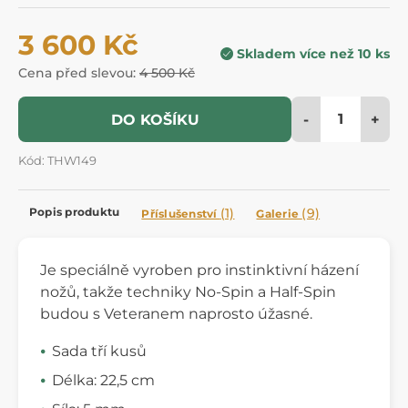
3 600 Kč
Skladem více než 10 ks
Cena před slevou:
4 500 Kč
-
+
DO KOŠÍKU
Kód: THW149
Popis produktu
(1)
(9)
Příslušenství
Galerie
Je speciálně vyroben pro instinktivní házení
nožů, takže techniky No-Spin a Half-Spin
budou s Veteranem naprosto úžasné.
Sada tří kusů
Délka: 22,5 cm