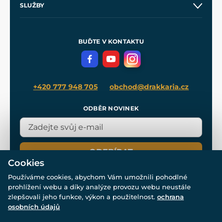
SLUŽBY
Velkoobchod
Naše dílny
Nákup na splátky
Zakázková výroba
Pro média
Meče pro Kingdom Come
BUĎTE V KONTAKTU
Volná místa
Filmový merch
Blog
+420 777 948 705
obchod@drakkaria.cz
ODBĚR NOVINEK
ODEBÍRAT
Cookies
Používáme cookies, abychom Vám umožnili pohodlné
prohlížení webu a díky analýze provozu webu neustále
zlepšovali jeho funkce, výkon a použitelnost.
ochrana
osobních údajů
© Všechna práva vyhrazena. www.drakkaria.cz 2007-2026.
Powered by
Simplia.cz
, protected by reCAPTCHA.