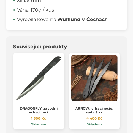
Síla: 5 mm
Váha: 170g / kus
Vyrobila kovárna
Wulflund v Čechách
Související produkty
DRAGONFLY, závodní
ARROW, vrhací nože,
vrhací nůž
sada 3 ks
1 500 Kč
4 400 Kč
Skladem
Skladem