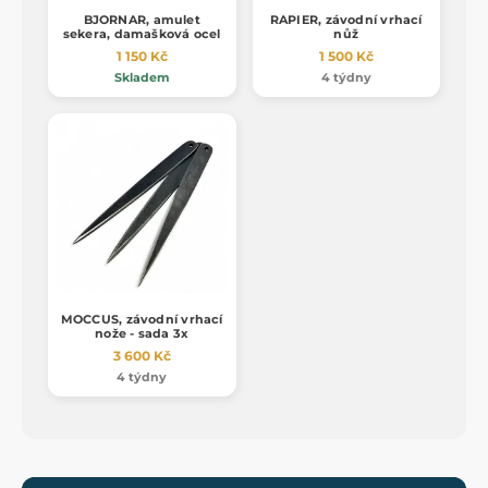
BJORNAR, amulet
RAPIER, závodní vrhací
sekera, damašková ocel
nůž
1 150 Kč
1 500 Kč
Skladem
4 týdny
MOCCUS, závodní vrhací
nože - sada 3x
3 600 Kč
4 týdny