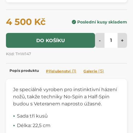
4 500 Kč
Poslední kusy skladem
-
+
DO KOŠÍKU
Kód: THW147
Popis produktu
(1)
(5)
Příslušenství
Galerie
Je speciálně vyroben pro instinktivní házení
nožů, takže techniky No-Spin a Half-Spin
budou s Veteranem naprosto úžasné.
Sada tří kusů
Délka: 22,5 cm