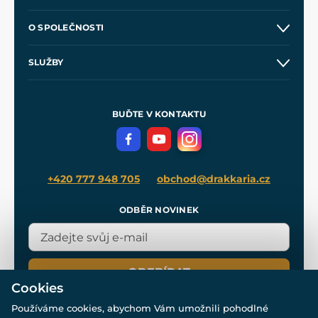
Kontakt a prodejny
O SPOLEČNOSTI
Obchodní podmínky
O nás
SLUŽBY
Velkoobchod
Naše dílny
Nákup na splátky
Zakázková výroba
Pro média
Meče pro Kingdom Come
BUĎTE V KONTAKTU
Volná místa
Filmový merch
Blog
+420 777 948 705
obchod@drakkaria.cz
ODBĚR NOVINEK
ODEBÍRAT
Cookies
Používáme cookies, abychom Vám umožnili pohodlné