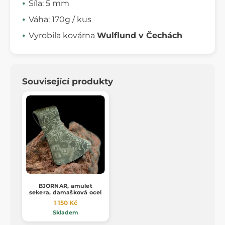
Síla: 5 mm
Váha: 170g / kus
Vyrobila kovárna
Wulflund v Čechách
Související produkty
BJORNAR, amulet
sekera, damašková ocel
1 150 Kč
Skladem