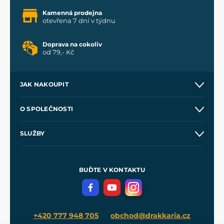
Kamenná prodejna
otevřena 7 dní v týdnu
Doprava na cokoliv
od 79,- Kč
JAK NAKOUPIT
Kontakt a prodejny
O SPOLEČNOSTI
Obchodní podmínky
O nás
SLUŽBY
Velkoobchod
Naše dílny
Nákup na splátky
Zakázková výroba
Pro média
Meče pro Kingdom Come
BUĎTE V KONTAKTU
Volná místa
Filmový merch
Blog
+420 777 948 705
obchod@drakkaria.cz