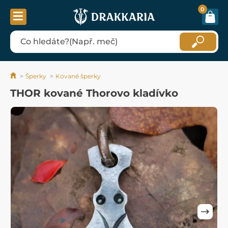
0
Šperky
Kované šperky
THOR kované Thorovo kladívko