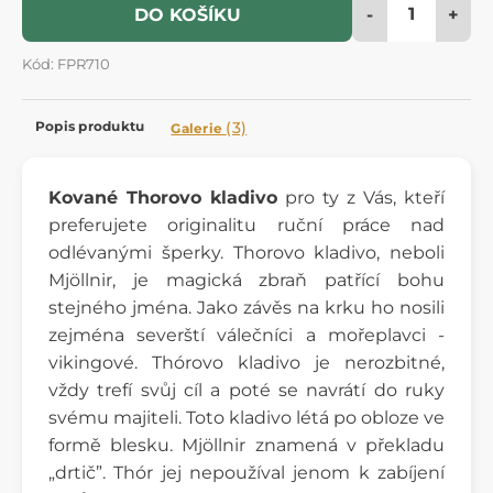
-
+
DO KOŠÍKU
Kód: FPR710
Popis produktu
(3)
Galerie
Kované Thorovo kladivo
pro ty z Vás, kteří
preferujete originalitu ruční práce nad
odlévanými šperky. Thorovo kladivo, neboli
Mjöllnir, je magická zbraň patřící bohu
stejného jména. Jako závěs na krku ho nosili
zejména severští válečníci a mořeplavci -
vikingové. Thórovo kladivo je nerozbitné,
vždy trefí svůj cíl a poté se navrátí do ruky
svému majiteli. Toto kladivo létá po obloze ve
formě blesku. Mjöllnir znamená v překladu
„drtič”. Thór jej nepoužíval jenom k zabíjení