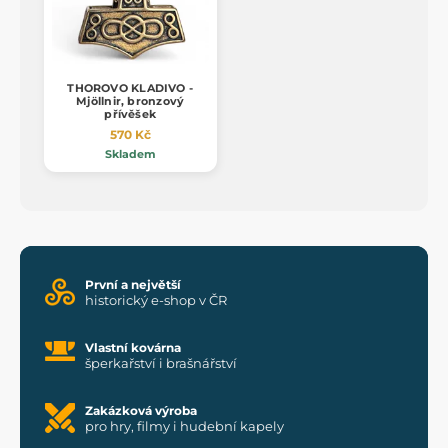
THOROVO KLADIVO -
Mjöllnir, bronzový
přívěšek
570 Kč
Skladem
První a největší
historický e-shop v ČR
Vlastní kovárna
šperkařství i brašnářství
Zakázková výroba
pro hry, filmy i hudební kapely