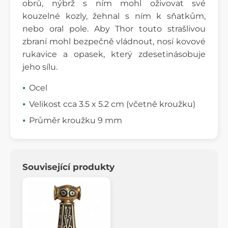
obrů, nýbrž s ním mohl oživovat své
kouzelné kozly, žehnal s ním k sňatkům,
nebo oral pole. Aby Thor touto strašlivou
zbraní mohl bezpečně vládnout, nosí kovové
rukavice a opasek, který zdesetinásobuje
jeho sílu.
Ocel
Velikost cca 3.5 x 5.2 cm (včetně kroužku)
Průměr kroužku 9 mm
Související produkty