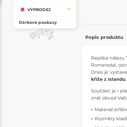
VÝPRODEJ
Dárkové poukazy
Popis produktu
Replika nálezu
Romersdal, ostr
Dnes je vystav
kříže z Islandu
Součástí je i p
znát obvod Vaší 
Materiál stříb
Rozměry kladi