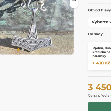
Obvod hlavy
Do sady:
Mjölnir, du
krabička na
náramky
+ 430 Kč
3 45
Cena před s