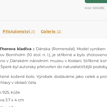
Kód: SBR286
Příslušenství
Galerie
(1)
(2)
Thorova kladiva
z Dánska (Romersdal). Model vyroben ru
ov Bornholm (10 stol. n. l.), je stříbrné a bylo zhotov
eno v Dánském národním muzeu v Kodani. Stříbrné konc
. Šperk byl autorsky přetvořen do naturalističtější podoby
letené kožené bolo. Výrobek dodáváme jako celek a pr
hlavy v oblasti čela.
ro 925, kůže
va 3.7 x 4 cm