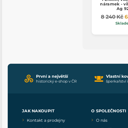
náramek - vi
Ag 9
8 240 Kč
6
Sklad
První a největší
Vlastní ko
historický e-shop v ČR
šperkařství 
JAK NAKOUPIT
O SPOLEČNOSTI
Kontakt a prodejny
O nás