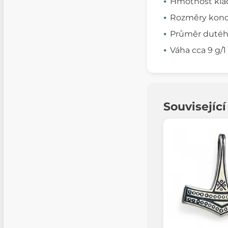
Hmotnost klad
Rozměry konc
Průměr dutéh
Váha cca 9 g/
Souvisejíc