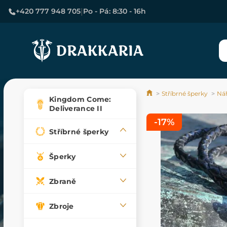
|
+420 777 948 705
Po - Pá: 8:30 - 16h
Stříbrné šperky
Náh
Kingdom Come:
Deliverance II
-17%
Stříbrné šperky
Šperky
Zbraně
Zbroje