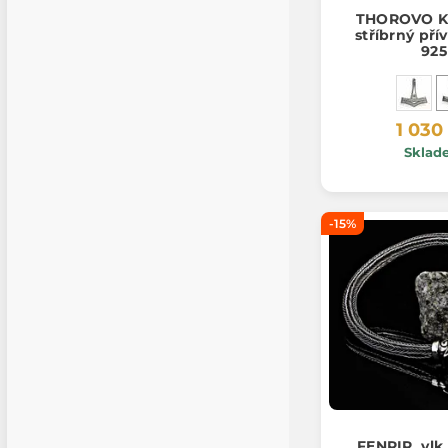
THOROVO K
stříbrný pří
925
1 030
Sklad
-15%
FENRIR, vlk,