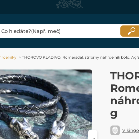
rdelníky
THOROVO KLADIVO, Romersdal, stříbrný náhrdelník bolo, Ag 9
THOR
Romer
náhrd
g
Viking