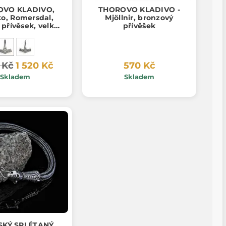
OVO KLADIVO,
THOROVO KLADIVO -
o, Romersdal,
Mjöllnir, bronzový
 přívěsek, velké,
přívěšek
g 925, 10g
 Kč
1 520 Kč
570 Kč
Skladem
Skladem
SKÝ SPLÉTANÝ