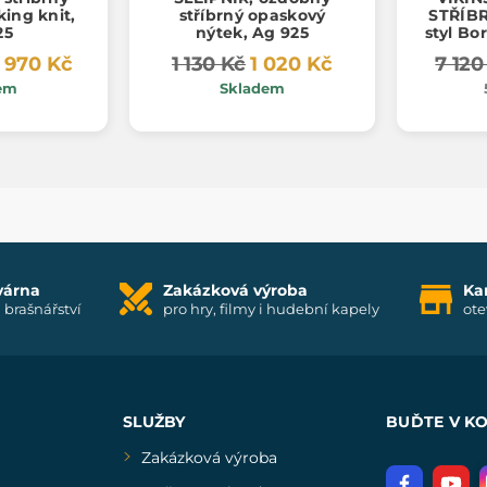
king knit,
stříbrný opaskový
STŘÍB
25
nýtek, Ag 925
styl Bo
 970 Kč
1 130 Kč
1 020 Kč
7 120
em
Skladem
várna
Zakázková výroba
Ka
i brašnářství
pro hry, filmy i hudební kapely
ote
SLUŽBY
BUĎTE V K
Zakázková výroba