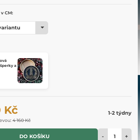
 v CM:
bová
 šperky a
0 Kč
1-2 týdny
levou:
4 160 Kč
-
+
DO KOŠÍKU