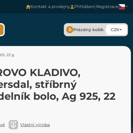
|
Kontakt a prodejny
Přihlášení
Registrace
0
Prázdný košík
CZK
25, 22 g
OVO KLADIVO,
sdal, stříbrný
elník bolo, Ag 925, 22
ové
Vlastní výroba