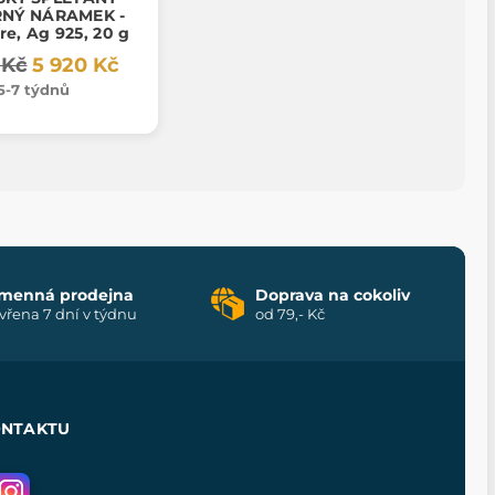
RNÝ NÁRAMEK -
rre, Ag 925, 20 g
 Kč
5 920 Kč
5-7 týdnů
menná prodejna
Doprava na cokoliv
vřena 7 dní v týdnu
od 79,- Kč
ONTAKTU