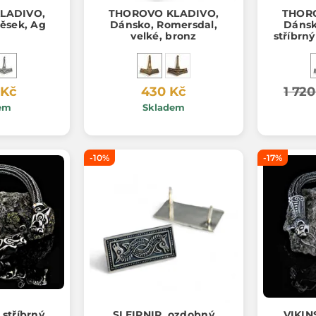
LADIVO,
THOROVO KLADIVO,
THOR
věsek, Ag
Dánsko, Romersdal,
Dánsk
velké, bronz
stříbrný
A
 Kč
430 Kč
1 720
em
Skladem
-10%
-17%
 stříbrný
SLEIPNIR, ozdobný
VIKIN