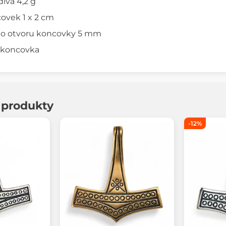
iva 4,2 g
ovek 1 x 2 cm
o otvoru koncovky 5 mm
1 koncovka
í produkty
-12%