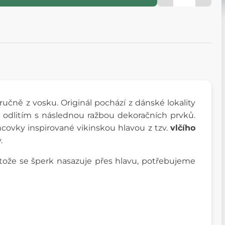
čně z vosku. Originál pochází z dánské lokality
eno odlitím s následnou ražbou dekoračních prvků.
ovky inspirované vikinskou hlavou z tzv.
vlčího
.
otože se šperk nasazuje přes hlavu, potřebujeme