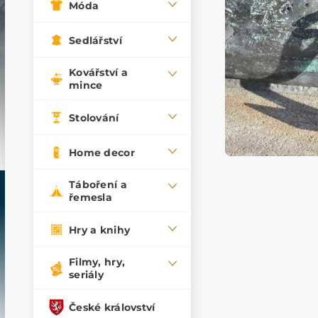
Móda
Sedlářství
Kovářství a
mince
Stolování
Home decor
Táboření a
řemesla
Hry a knihy
Filmy, hry,
seriály
České království