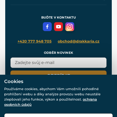
Naše dílny
Nákup na splátky
Zakázková výroba
Pro média
Meče pro Kingdom Come
BUĎTE V KONTAKTU
Volná místa
Filmový merch
Blog
+420 777 948 705
obchod@drakkaria.cz
ODBĚR NOVINEK
ODEBÍRAT
Cookies
Používáme cookies, abychom Vám umožnili pohodlné
prohlížení webu a díky analýze provozu webu neustále
zlepšovali jeho funkce, výkon a použitelnost.
ochrana
osobních údajů
© Všechna práva vyhrazena. www.drakkaria.cz 2007-2026.
Powered by
Simplia.cz
, protected by reCAPTCHA.