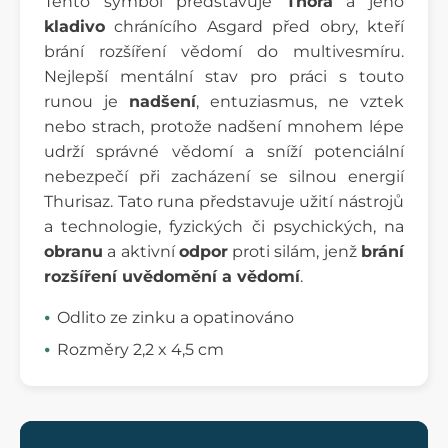
Tento symbol představuje
Thora
a jeho
kladivo
chránícího Asgard před obry, kteří
brání rozšíření vědomí do multivesmíru.
Nejlepší mentální stav pro práci s touto
runou je
nadšení
, entuziasmus, ne vztek
nebo strach, protože nadšení mnohem lépe
udrží správné vědomí a sníží potenciální
nebezpečí při zacházení se silnou energií
Thurisaz. Tato runa představuje užití nástrojů
a technologie, fyzických či psychických, na
obranu
a aktivní
odpor
proti silám, jenž
brání
rozšíření uvědomění a vědomí
.
Odlito ze zinku a opatinováno
Rozměry 2,2 x 4,5 cm