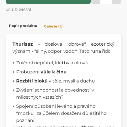
Kód: RUN6581
Popis produktu
(8)
Galerie
Thurisaz
– doslova "obrové", ezoterický
význam - "silný, odpor, vzdor". Tato runa řídí:
Zničení nepřátel, kletby a okovů
Probuzení
vůle k činu
Rozbití bloků
v těle, mysli a duchu
Zvýšení schopností a dovedností v
milostných vztazích?
Spojení působení levého a pravého
"mozku" za účelem dosažení důležitého
poznání