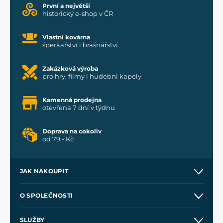
První a největší
historický e-shop v ČR
Vlastní kovárna
šperkařství i brašnářství
Zakázková výroba
pro hry, filmy i hudební kapely
Kamenná prodejna
otevřena 7 dní v týdnu
Doprava na cokoliv
od 79,- Kč
JAK NAKOUPIT
Kontakt a prodejny
O SPOLEČNOSTI
Obchodní podmínky
O nás
SLUŽBY
Velkoobchod