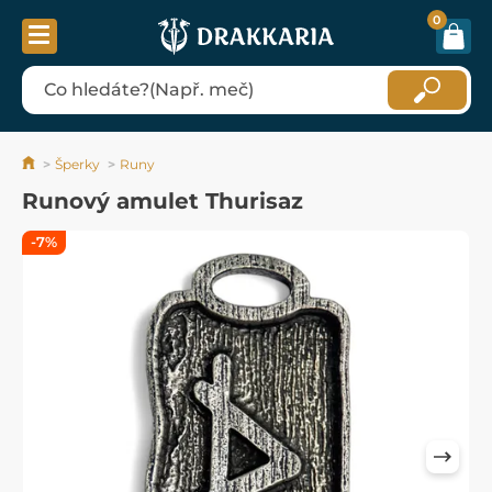
0
Šperky
Runy
Runový amulet Thurisaz
-7%