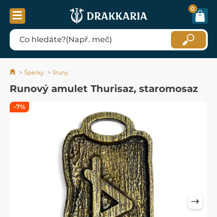
0
Šperky
Runy
Runový amulet Thurisaz, staromosaz
-7%