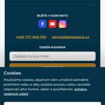
Naše dílny
Nákup na splátky
Zakázková výroba
Pro média
Meče pro Kingdom Come
BUĎTE V KONTAKTU
Volná místa
Filmový merch
Blog
+420 777 948 705
obchod@drakkaria.cz
ODBĚR NOVINEK
ODEBÍRAT
Cookies
Používáme cookies, abychom Vám umožnili pohodlné
prohlížení webu a díky analýze provozu webu neustále
zlepšovali jeho funkce, výkon a použitelnost.
ochrana
osobních údajů
© Všechna práva vyhrazena. www.drakkaria.cz 2007-2026.
Powered by
Simplia.cz
, protected by reCAPTCHA.