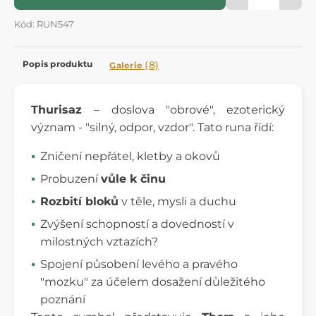
Kód: RUN547
Popis produktu
(8)
Galerie
Thurisaz
– doslova "obrové", ezoterický
význam - "silný, odpor, vzdor". Tato runa řídí:
Zničení nepřátel, kletby a okovů
Probuzení
vůle k činu
Rozbití bloků
v těle, mysli a duchu
Zvýšení schopností a dovedností v
milostných vztazích?
Spojení působení levého a pravého
"mozku" za účelem dosažení důležitého
poznání