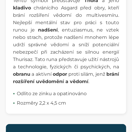
Tento symbol představuje
Thora
a jeho
kladivo
chránícího Asgard před obry, kteří
brání rozšíření vědomí do multivesmíru.
Nejlepší mentální stav pro práci s touto
runou je
nadšení
, entuziasmus, ne vztek
nebo strach, protože nadšení mnohem lépe
udrží správné vědomí a sníží potenciální
nebezpečí při zacházení se silnou energií
Thurisaz. Tato runa představuje užití nástrojů
a technologie, fyzických či psychických, na
obranu
a aktivní
odpor
proti silám, jenž
brání
rozšíření uvědomění a vědomí
.
Odlito ze zinku a opatinováno
Rozměry 2,2 x 4,5 cm