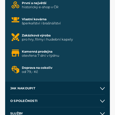
První a největší
historický e-shop v ČR
Vlastní kovárna
šperkařství i brašnářství
Zakázková výroba
pro hry, filmy i hudební kapely
Kamenná prodejna
otevřena 7 dní v týdnu
Doprava na cokoliv
od 79,- Kč
JAK NAKOUPIT
Kontakt a prodejny
O SPOLEČNOSTI
Obchodní podmínky
O nás
SLUŽBY
Velkoobchod